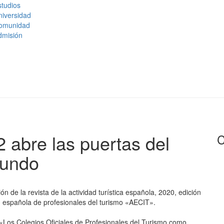
tudios
niversidad
omunidad
dmisión
abre las puertas del
C
mundo
ón de la revista de la actividad turística española, 2020, edición
ión española de profesionales del turismo «AECIT».
 «Los Colegios Oficiales de Profesionales del Turismo como