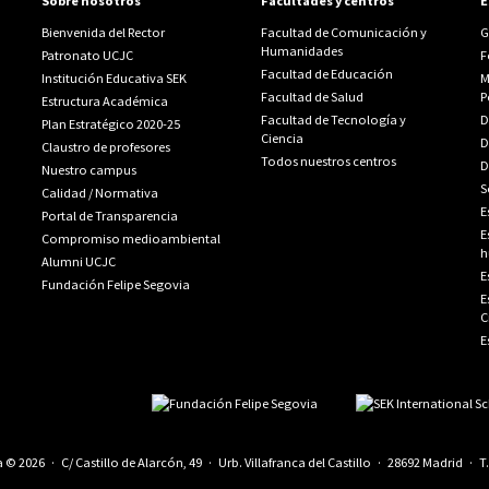
Sobre nosotros
Facultades y centros
E
Bienvenida del Rector
Facultad de Comunicación y
G
Humanidades
Patronato UCJC
F
Facultad de Educación
Institución Educativa SEK
M
Facultad de Salud
P
Estructura Académica
Facultad de Tecnología y
D
Plan Estratégico 2020-25
Ciencia
D
Claustro de profesores
Todos nuestros centros
D
Nuestro campus
S
Calidad
/
Normativa
E
Portal de Transparencia
E
Compromiso medioambiental
h
Alumni UCJC
E
Fundación Felipe Segovia
E
C
E
© 2026 · C/ Castillo de Alarcón, 49 · Urb. Villafranca del Castillo · 28692 Madrid · T