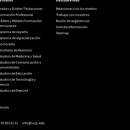
studios
Descubre más
rados y Dobles Titulaciones
Relaciones con los medios
ormación Profesional
Trabaja con nosotros
ásters y Másters Formación
Buzón de sugerencias
ermanente
Solicita información
iploma de experto
Sitemap
iploma de especialización
octorado
ecretaria de Alumnos
studios de Medicina y Salud
studios de Comunicación y
umanidades
studios de Educación
studios de Tecnología y
iencia
studios de Deporte
.
91 815 31 31
·
info@ucjc.edu