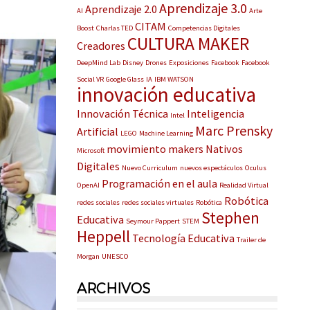
Aprendizaje 3.0
Aprendizaje 2.0
AI
Arte
CITAM
Boost
Charlas TED
Competencias Digitales
CULTURA MAKER
Creadores
DeepMind Lab
Disney
Drones
Exposiciones
Facebook
Facebook
Social VR
Google Glass
IA
IBM WATSON
innovación educativa
Innovación Técnica
Inteligencia
Intel
Marc Prensky
Artificial
LEGO
Machine Learning
movimiento makers
Nativos
Microsoft
Digitales
Nuevo Curriculum
nuevos espectáculos
Oculus
Programación en el aula
OpenAI
Realidad Virtual
Robótica
redes sociales
redes sociales virtuales
Robótica
Stephen
Educativa
Seymour Pappert
STEM
Heppell
Tecnología Educativa
Trailer de
Morgan
UNESCO
ARCHIVOS