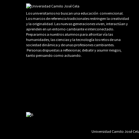
Los universitarios no buscan una educación convencional.
Los marcos de referencia tradicionales restringen la creatividad
y la originalidad. Las nuevas generaciones viven, interactúan y
aprenden en un entorno cambiante e interconectado.
Preparamos a nuestros alumnos para afrontar vía las
humanidades, las ciencias y la tecnología los retos de una
sociedad dinámica y de unas profesiones cambiantes.
Personas dispuestas a reflexionar, debatir y asumir riesgos,
tanto pensando como actuando.
Universidad Camilo José Cela 