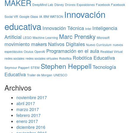
MAKER
DeepMind Lab
Disney
Drones
Exposiciones
Facebook
Facebook
innovación
Social VR
Google Glass
IA
IBM WATSON
educativa
Innovación Técnica
Inteligencia
Intel
Marc Prensky
Artificial
LEGO
Machine Learning
Microsoft
movimiento makers
Nativos Digitales
Nuevo Curriculum
nuevos
Programación en el aula
espectáculos
Oculus
OpenAI
Realidad Virtual
Robótica Educativa
redes sociales
redes sociales virtuales
Robótica
Stephen Heppell
Tecnología
Seymour Pappert
STEM
Educativa
Trailer de Morgan
UNESCO
Archivos
noviembre 2017
abril 2017
marzo 2017
febrero 2017
enero 2017
diciembre 2016
noviembre 2016