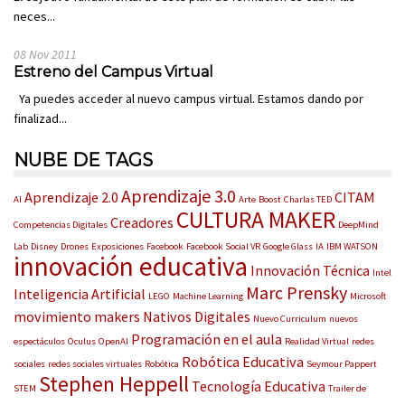
neces...
08 Nov 2011
Estreno del Campus Virtual
Ya puedes acceder al nuevo campus virtual. Estamos dando por
finalizad...
NUBE DE TAGS
Aprendizaje 3.0
Aprendizaje 2.0
CITAM
AI
Arte
Boost
Charlas TED
CULTURA MAKER
Creadores
Competencias Digitales
DeepMind
Lab
Disney
Drones
Exposiciones
Facebook
Facebook Social VR
Google Glass
IA
IBM WATSON
innovación educativa
Innovación Técnica
Intel
Marc Prensky
Inteligencia Artificial
LEGO
Machine Learning
Microsoft
movimiento makers
Nativos Digitales
Nuevo Curriculum
nuevos
Programación en el aula
espectáculos
Oculus
OpenAI
Realidad Virtual
redes
Robótica Educativa
sociales
redes sociales virtuales
Robótica
Seymour Pappert
Stephen Heppell
Tecnología Educativa
STEM
Trailer de