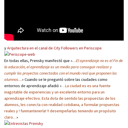
y
Arquitectura en el canal de City Followers en Periscope
En todas ellas, Prensky manifestó que «…
El aprendizaje no es el Fin de
la educación, el aprendizaje es un medio para conseguir realizar y
cumplir los proyectos conectados con el mundo real que proponen los
alumnos…
» Cuando se le preguntó sobre las ciudades como
entornos de aprendizaje añadió «
…La ciudad es es una fuente
inagotable de experiencias y un excelente entorno para un
aprendizaje efectivo. Esta dota de sentido las propuestas de los
alumnos, les conecta con realidad cotidiana, a formular propuestas
reales y ! funmantenerla! Y desempeñarlas teniendo un propósito
claro…
»