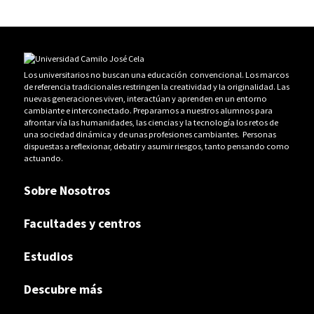
Los universitarios no buscan una educación convencional. Los marcos
de referencia tradicionales restringen la creatividad y la originalidad. Las
nuevas generaciones viven, interactúan y aprenden en un entorno
cambiante e interconectado. Preparamos a nuestros alumnos para
afrontar vía las humanidades, las ciencias y la tecnología los retos de
una sociedad dinámica y de unas profesiones cambiantes. Personas
dispuestas a reflexionar, debatir y asumir riesgos, tanto pensando como
actuando.
Sobre Nosotros
Facultades y centros
Estudios
Descubre más