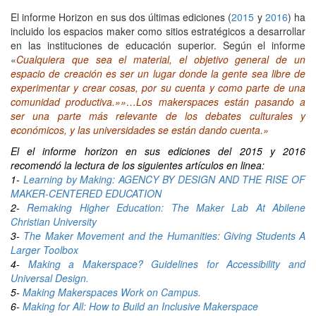
El informe Horizon en sus dos últimas ediciones (
2015
y
2016
) ha
incluido los espacios maker como sitios estratégicos a desarrollar
en las instituciones de educación superior. Según el informe
«
Cualquiera que sea el material, el objetivo general de un
espacio de creación es ser un lugar donde la gente sea libre de
experimentar y crear cosas, por su cuenta y como parte de una
comunidad productiva.»»…Los makerspaces están pasando a
ser una parte más relevante de los debates culturales y
económicos, y las universidades se están dando cuenta.»
El el informe horizon en sus ediciones del 2015 y 2016
recomendó la lectura de los siguientes artículos en linea:
1-
Learning by Making: AGENCY BY DESIGN AND THE RISE OF
MAKER-CENTERED EDUCATION
2-
Remaking Higher Education: The Maker Lab At Abilene
Christian University
3-
The Maker Movement and the Humanities: Giving Students A
Larger Toolbox
4-
Making a Makerspace? Guidelines for Accessibility and
Universal Design.
5-
Making Makerspaces Work on Campus.
6-
Making for All: How to Build an Inclusive Makerspace