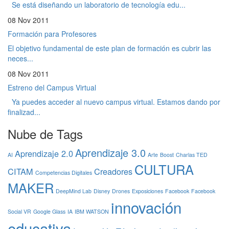
Se está diseñando un laboratorio de tecnología edu...
08 Nov 2011
Formación para Profesores
El objetivo fundamental de este plan de formación es cubrir las
neces...
08 Nov 2011
Estreno del Campus Virtual
Ya puedes acceder al nuevo campus virtual. Estamos dando por
finalizad...
Nube de Tags
Aprendizaje 3.0
Aprendizaje 2.0
AI
Arte
Boost
Charlas TED
CULTURA
CITAM
Creadores
Competencias Digitales
MAKER
DeepMind Lab
Disney
Drones
Exposiciones
Facebook
Facebook
innovación
Social VR
Google Glass
IA
IBM WATSON
educativa