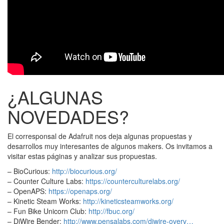
¿ALGUNAS
NOVEDADES?
El corresponsal de Adafruit nos deja algunas propuestas y
desarrollos muy interesantes de algunos makers. Os invitamos a
visitar estas páginas y analizar sus propuestas.
– BioCurious:
http://biocurious.org/
– Counter Culture Labs:
https://counterculturelabs.org/
– OpenAPS:
https://openaps.org/
– Kinetic Steam Works:
http://kineticsteamworks.org/
– Fun Bike Unicorn Club:
http://fbuc.org/
– DiWire Bender:
http://www.pensalabs.com/diwire-overv…