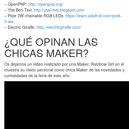
– OpenPNP:
http://openpnp.org/
– Ytai Ben-Tsvi:
http://ytai-mer.blogspot.com
– Pixie 3W chainable RGB LEDs:
https://learn.adafruit.com/pixie-
3-wa…
– Electric Giraffe:
http://electricgiraffe.com/
¿QUÉ OPINAN LAS
CHICAS MAKER?
Os dejamos un video realizado por una Maker, Rainbow Girl en él
muestra su visión personal como chica Maker de las novedades y
curiosidades de la feria de este año.