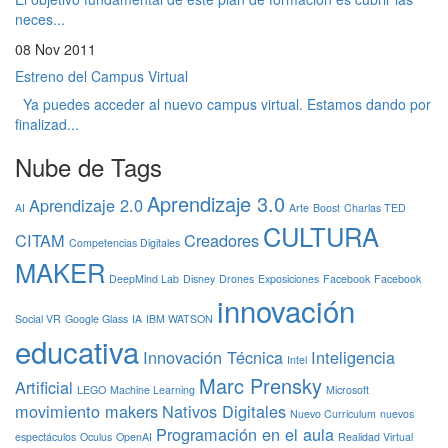
neces...
08 Nov 2011
Estreno del Campus Virtual
Ya puedes acceder al nuevo campus virtual. Estamos dando por
finalizad...
Nube de Tags
Aprendizaje 3.0
Aprendizaje 2.0
AI
Arte
Boost
Charlas TED
CULTURA
CITAM
Creadores
Competencias Digitales
MAKER
DeepMind Lab
Disney
Drones
Exposiciones
Facebook
Facebook
innovación
Social VR
Google Glass
IA
IBM WATSON
educativa
Innovación Técnica
Inteligencia
Intel
Marc Prensky
Artificial
LEGO
Machine Learning
Microsoft
movimiento makers
Nativos Digitales
Nuevo Curriculum
nuevos
Programación en el aula
espectáculos
Oculus
OpenAI
Realidad Virtual