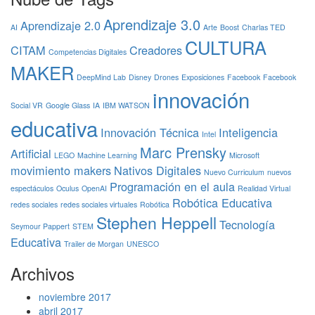
Aprendizaje 3.0
Aprendizaje 2.0
AI
Arte
Boost
Charlas TED
CULTURA
CITAM
Creadores
Competencias Digitales
MAKER
DeepMind Lab
Disney
Drones
Exposiciones
Facebook
Facebook
innovación
Social VR
Google Glass
IA
IBM WATSON
educativa
Innovación Técnica
Inteligencia
Intel
Marc Prensky
Artificial
LEGO
Machine Learning
Microsoft
movimiento makers
Nativos Digitales
Nuevo Curriculum
nuevos
Programación en el aula
espectáculos
Oculus
OpenAI
Realidad Virtual
Robótica Educativa
redes sociales
redes sociales virtuales
Robótica
Stephen Heppell
Tecnología
Seymour Pappert
STEM
Educativa
Trailer de Morgan
UNESCO
Archivos
noviembre 2017
abril 2017