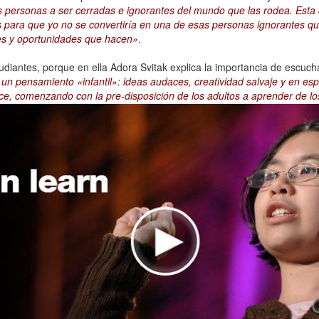
as personas a ser cerradas e ignorantes del mundo que las rodea. Est
 para que yo no se convertiría en una de esas personas ignorantes qu
es y oportunidades que hacen»
.
tudiantes, porque en ella Adora Svitak explica la importancia de escuch
un pensamiento «infantil»: ideas audaces, creatividad salvaje y en es
ce, comenzando con la pre-disposición de los adultos a aprender de l