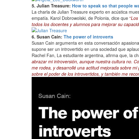
5. Julian Treasure:
How to speak so that people wa
La charla de Julian Treasure experto en acústica mues
empatía. Karol Dobrowolski, de Polonia, dice que
“
Los
todos los docentes y alumnos para mejorar su capaci
6. Susan Cain:
The power of introverts
Susan Cain argumenta en esta conversación apasionada 
supone ser un introvertido en una sociedad que aplaud
Rachel Fan, La estudiante argentina, afirma que, la ch
abrazar mi introversión, aunque nuestra cultura no. 
me rodea, y desarrollé una actitud mejorada sobre mi 
sobre el poder de los introvertidos, y también me rec