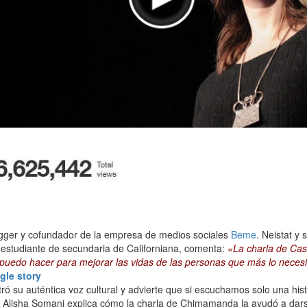
logger y cofundador de la empresa de medios sociales
Beme
. Neistat y
 estudiante de secundaria de Californiana, comenta:
«La charla de Cas
 puedo hacer para mejorar las vidas de las personas que más lo neces
gle story
su auténtica voz cultural y advierte que si escuchamos solo una hist
o. Alisha Somani explica cómo la charla de Chimamanda la ayudó a dars