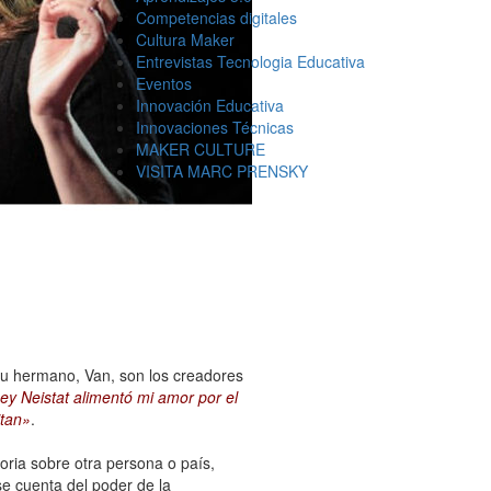
Competencias digitales
Cultura Maker
Entrevistas Tecnologia Educativa
Eventos
Innovación Educativa
Innovaciones Técnicas
MAKER CULTURE
VISITA MARC PRENSKY
 su hermano, Van, son los creadores
ey Neistat alimentó mi amor por el
itan»
.
oria sobre otra persona o país,
e cuenta del poder de la