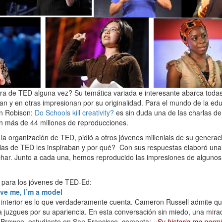
ra de TED alguna vez? Su temática variada e interesante abarca todas 
ran y en otras impresionan por su originalidad. Para el mundo de la e
en Robison:
Do Schools kill creativity?
es sin duda una de las charlas de
con más de 44 millones de reproducciones.
n la organización de TED, pidió a otros jóvenes millenials de su gener
rlas de TED les inspiraban y por qué? Con sus respuestas elaboró un
uchar. Junto a cada una, hemos reproducido las impresiones de alguno
y para los jóvenes de TED-Ed:
eve me, I’m a model
l interior es lo que verdaderamente cuenta. Cameron Russell admite qu
 la juzgues por su apariencia. En esta conversación sin miedo, una mirada
 Browne, estudiante en San Francisco, comenta:
«
Su historia me permi