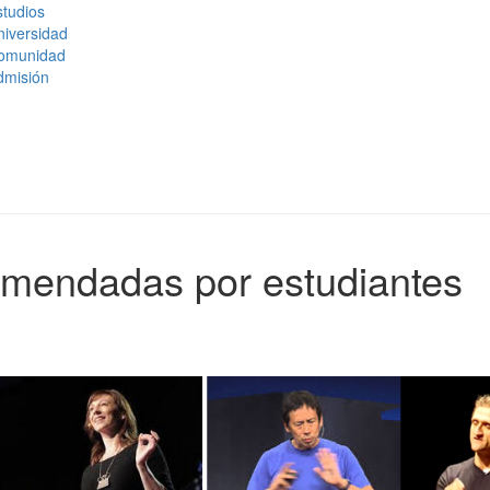
tudios
niversidad
omunidad
dmisión
omendadas por estudiantes