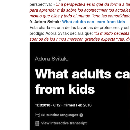
perspectiva:
«
Una perspectiva es lo que da forma a l
para aprender más sobre los acontecimientos actuales
mismo que ellos y todo el mundo tiene las comodidad
9. Adora Svitak:
What adults can learn from kids
Esta charla es una de las favoritas de profesores y es
prodigio Adora Svitak declara que:
“El mundo necesita 
sueños de los niños merecen grandes expectativas, di