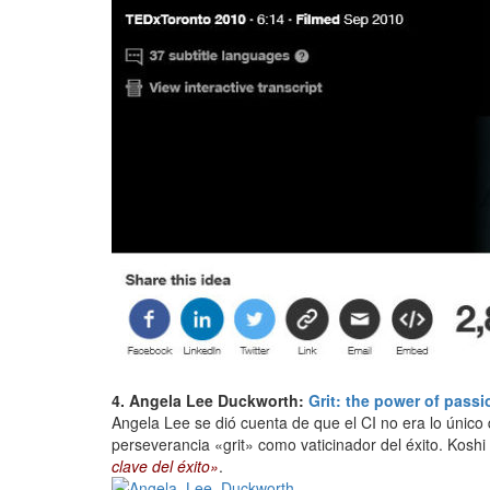
4. Angela Lee Duckworth:
Grit: the power of pass
Angela Lee se dió cuenta de que el CI no era lo único 
perseverancia «grit» como vaticinador del éxito. Kos
clave del éxito»
.