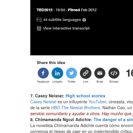
7. Casey Neistat:
High school stories
Casey Neistat
es un influyente
YouTuber
, cineasta, v
de la serie
HBO
The Neistat Brothers
. Nathan Cao, un
servicio comunitario y ayudar a otros. Hay mucho que
8. Chimamanda Ngozi Adichie:
The danger of a sin
La novelista Chimamanda Adichie cuenta cómo encontró 
corremos el riesgo de caer en un malentendido crític