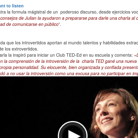
nt to listen
tra la formula mágistral de un poderoso discurso, desde ejercicios vo
 consejos de Julian la ayudaron a prepararse para darle una charla a
dad de comunicarse en público
”
.
que los introvertidos aportan al mundo talentos y habilidades extraord
e los extrovertidos.
arla la inspiró para iniciar un Club TED-Ed en su escuela y comenta:
«
Con la comprensión de la introversión de la charla TED gané una nueva
propia personalidad. Su elocuente, bien organizada y confiada present
ordó a no usar la introversión como una excusa para no participar en i