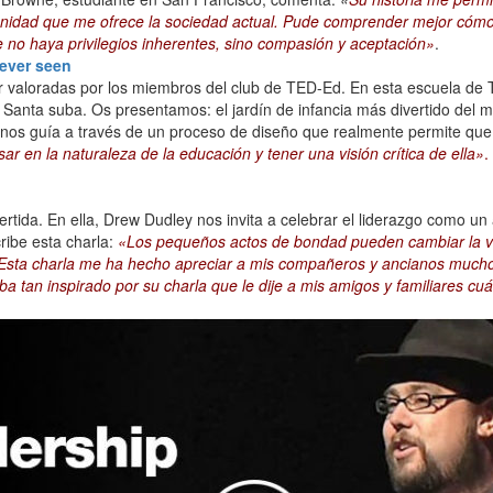
ortunidad que me ofrece la sociedad actual. Pude comprender mejor cóm
no haya privilegios inherentes, sino compasión y aceptación»
.
 ever seen
 valoradas por los miembros del club de TED-Ed. En esta escuela de T
 Santa suba. Os presentamos: el jardín de infancia más divertido del m
os guía a través de un proceso de diseño que realmente permite que l
ar en la naturaleza de la educación y tener una visión crítica de ella»
.
ida. En ella, Drew Dudley nos invita a celebrar el liderazgo como un a
cribe esta charla:
«Los pequeños actos de bondad pueden cambiar la vi
. Esta charla me ha hecho apreciar a mis compañeros y ancianos muc
ba tan inspirado por su charla que le dije a mis amigos y familiares cu
.