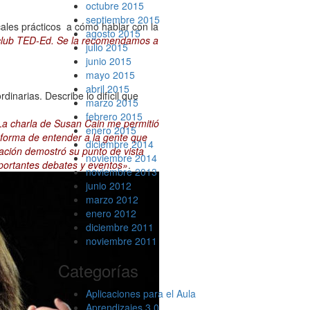
octubre 2015
septiembre 2015
cales prácticos a cómo hablar con la
agosto 2015
l club TED-Ed. Se la recomendamos a
julio 2015
junio 2015
mayo 2015
abril 2015
inarias. Describe lo difícil que
marzo 2015
febrero 2015
La charla de Susan Cain me permitió
enero 2015
 forma de entender a la gente que
diciembre 2014
ación demostró su punto de vista
noviembre 2014
mportantes debates y eventos»
.
noviembre 2013
junio 2012
marzo 2012
enero 2012
diciembre 2011
noviembre 2011
Categorías
Aplicaciones para el Aula
Aprendizajes 3.0