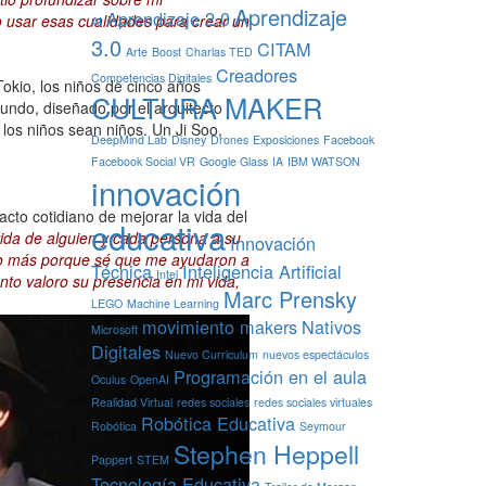
Aprendizaje
Aprendizaje 2.0
o usar esas cualidades para crear un
AI
3.0
CITAM
Arte
Boost
Charlas TED
Creadores
Competencias Digitales
okio, los niños de cinco años
CULTURA MAKER
undo, diseñado por el arquitecto
os niños sean niños. Un Ji Soo,
DeepMind Lab
Disney
Drones
Exposiciones
Facebook
Facebook Social VR
Google Glass
IA
IBM WATSON
innovación
cto cotidiano de mejorar la vida del
educativa
da de alguien y cada persona a su
Innovación
ho más porque sé que me ayudaron a
Técnica
Inteligencia Artificial
Intel
ánto valoro su presencia en mi vida,
Marc Prensky
LEGO
Machine Learning
movimiento makers
Nativos
Microsoft
Digitales
Nuevo Curriculum
nuevos espectáculos
Programación en el aula
Oculus
OpenAI
Realidad Virtual
redes sociales
redes sociales virtuales
Robótica Educativa
Robótica
Seymour
Stephen Heppell
Pappert
STEM
Tecnología Educativa