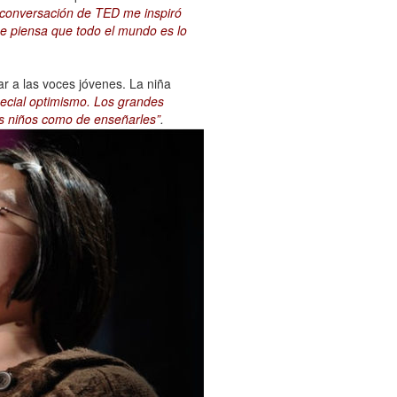
a conversación de TED me inspiró
e piensa que todo el mundo es lo
ar a las voces jóvenes. La niña
pecial optimismo. Los grandes
os niños como de enseñarles”
.