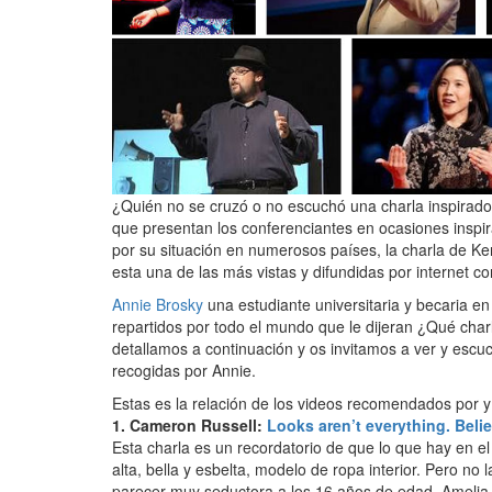
¿Quién no se cruzó o no escuchó una charla inspirado
que presentan los conferenciantes en ocasiones inspi
por su situación en numerosos países, la charla de K
esta una de las más vistas y difundidas por internet 
Annie Brosky
una estudiante universitaria y becaria e
repartidos por todo el mundo que le dijeran ¿Qué cha
detallamos a continuación y os invitamos a ver y esc
recogidas por Annie.
Estas es la relación de los videos recomendados por 
1. Cameron Russell:
Looks aren’t everything. Beli
Esta charla es un recordatorio de que lo que hay en e
alta, bella y esbelta, modelo de ropa interior. Pero no
parecer muy seductora a los 16 años de edad. Amelia