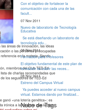
Con el objetivo de fortalecer la
comunicación con cada una de las
facult...
07 Nov 2011
Nuevo de laboratorio de Tecnología
Educativa
Se está diseñando un laboratorio de
tecnología edu...
las áreas de innovación, las ideas
08 Nov 2011
ducación o las personas preocupadas
 referencia en la materia. Siendo
Formación para Profesores
El objetivo fundamental de este plan de
ación, miembros del Club TED-Ed
formación es cubrir las neces...
a lista de charlas recomendadas que
08 Nov 2011
s de los seguidores de TED-Ed
Estreno del Campus Virtual
Ya puedes acceder al nuevo campus
virtual. Estamos dando por finalizad...
e ganó «una lotería genética»: es
Nube de Tags
 irónica a la industria que la hizo
tió profundizar sobre mi