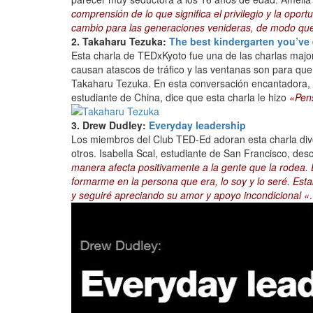
comprensión de lo que significa el privilegio y la op
cambio para las generaciones venideras, de modo que 
2. Takaharu Tezuka:
The best kindergarten you’ve
Esta charla de TEDxKyoto fue una de las charlas major
causan atascos de tráfico y las ventanas son para que
Takaharu Tezuka. En esta conversación encantadora, n
estudiante de China, dice que esta charla le hizo
«Pens
3. Drew Dudley:
Everyday leadership
Los miembros del Club TED-Ed adoran esta charla divert
otros. Isabella Scal, estudiante de San Francisco, des
manera afecta positivamente a la gente que la rodea
formarme en la persona que era, lo soy y lo seré. Esta
y seguiré apreciando su amor y apoyo incondicional «