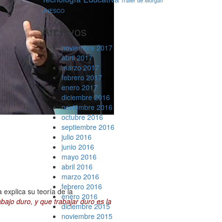
Trailer de Morgan
UNESCO
Archivos
noviembre 2017
abril 2017
marzo 2017
febrero 2017
enero 2017
diciembre 2016
noviembre 2016
octubre 2016
septiembre 2016
julio 2016
junio 2016
mayo 2016
abril 2016
marzo 2016
febrero 2016
 explica su teoría de la
enero 2016
abajo duro, y que trabajar duro es la
diciembre 2015
noviembre 2015