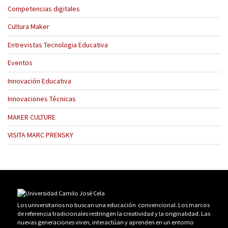
Competencias digitales
Cultura Maker
Entrevistas Tecnologia Educativa
Eventos
Innovación Educativa
Innovaciones Técnicas
MAKER CULTURE
VISITA MARC PRENSKY
Los universitarios no buscan una educación convencional. Los marcos
de referencia tradicionales restringen la creatividad y la originalidad. Las
nuevas generaciones viven, interactúan y aprenden en un entorno