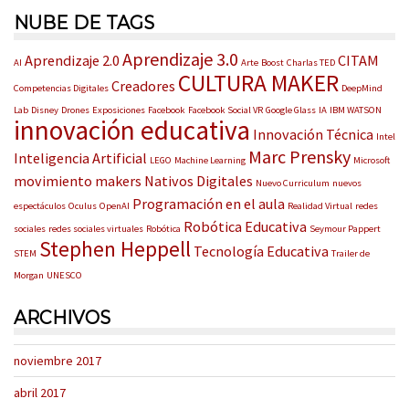
NUBE DE TAGS
Aprendizaje 3.0
Aprendizaje 2.0
CITAM
AI
Arte
Boost
Charlas TED
CULTURA MAKER
Creadores
Competencias Digitales
DeepMind
Lab
Disney
Drones
Exposiciones
Facebook
Facebook Social VR
Google Glass
IA
IBM WATSON
innovación educativa
Innovación Técnica
Intel
Marc Prensky
Inteligencia Artificial
LEGO
Machine Learning
Microsoft
movimiento makers
Nativos Digitales
Nuevo Curriculum
nuevos
Programación en el aula
espectáculos
Oculus
OpenAI
Realidad Virtual
redes
Robótica Educativa
sociales
redes sociales virtuales
Robótica
Seymour Pappert
Stephen Heppell
Tecnología Educativa
STEM
Trailer de
Morgan
UNESCO
ARCHIVOS
noviembre 2017
abril 2017