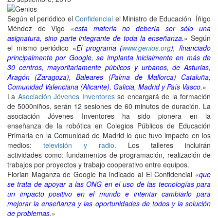
Según el periódico el
Confidencial
el Ministro de Educación Íñigo
Méndez de Vigo «
esta materia no debería ser sólo una
asignatura, sino parte integrante de toda la enseñanza.
» Según
el mismo periódico «
El programa (
www.genios.org
), financiado
principalmente por Google, se implanta inicialmente en más de
30 centros, mayoritariamente públicos y urbanos, de Asturias,
Aragón (Zaragoza), Baleares (Palma de Mallorca) Cataluña,
Comunidad Valenciana (Alicante), Galicia, Madrid y País Vasco.
»
La
Asociación Jóvenes Inventores
se encargará de la formación
de 5000niños, serán 12 sesiones de 60 minutos de duración. La
asociación Jóvenes Inventores ha sido pionera en la
enseñanza de la robótica en Colegios Públicos de Educación
Primaria en la Comunidad de Madrid lo que tuvo impacto en los
medios:
televisión y radio
. Los talleres incluirán
actividades como: fundamentos de programación, realización de
trabajos por proyectos y trabajo cooperativo entre equipos.
Florian Maganza de Google ha indicado al El Confidencial «
que
se trata de apoyar a las ONG en el uso de las tecnologías para
un impacto positivo en el mundo e intentar cambiarlo para
mejorar la enseñanza y las oportunidades de todos y la solución
de problemas
.»