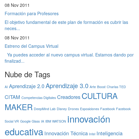
08 Nov 2011
Formación para Profesores
El objetivo fundamental de este plan de formación es cubrir las
neces...
08 Nov 2011
Estreno del Campus Virtual
Ya puedes acceder al nuevo campus virtual. Estamos dando por
finalizad...
Nube de Tags
Aprendizaje 3.0
Aprendizaje 2.0
AI
Arte
Boost
Charlas TED
CULTURA
CITAM
Creadores
Competencias Digitales
MAKER
DeepMind Lab
Disney
Drones
Exposiciones
Facebook
Facebook
innovación
Social VR
Google Glass
IA
IBM WATSON
educativa
Innovación Técnica
Inteligencia
Intel