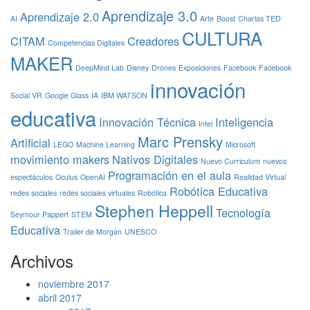
Aprendizaje 3.0
Aprendizaje 2.0
AI
Arte
Boost
Charlas TED
CULTURA
CITAM
Creadores
Competencias Digitales
MAKER
DeepMind Lab
Disney
Drones
Exposiciones
Facebook
Facebook
innovación
Social VR
Google Glass
IA
IBM WATSON
educativa
Innovación Técnica
Inteligencia
Intel
Marc Prensky
Artificial
LEGO
Machine Learning
Microsoft
movimiento makers
Nativos Digitales
Nuevo Curriculum
nuevos
Programación en el aula
espectáculos
Oculus
OpenAI
Realidad Virtual
Robótica Educativa
redes sociales
redes sociales virtuales
Robótica
Stephen Heppell
Tecnología
Seymour Pappert
STEM
Educativa
Trailer de Morgan
UNESCO
Archivos
noviembre 2017
abril 2017