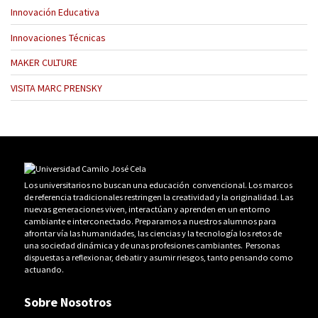
Innovación Educativa
Innovaciones Técnicas
MAKER CULTURE
VISITA MARC PRENSKY
Los universitarios no buscan una educación convencional. Los marcos
de referencia tradicionales restringen la creatividad y la originalidad. Las
nuevas generaciones viven, interactúan y aprenden en un entorno
cambiante e interconectado. Preparamos a nuestros alumnos para
afrontar vía las humanidades, las ciencias y la tecnología los retos de
una sociedad dinámica y de unas profesiones cambiantes. Personas
dispuestas a reflexionar, debatir y asumir riesgos, tanto pensando como
actuando.
Sobre Nosotros