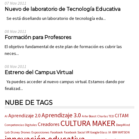
07 Nov 2011
Nuevo de laboratorio de Tecnología Educativa
Se está diseñando un laboratorio de tecnología edu...
08 Nov 2011
Formación para Profesores
El objetivo fundamental de este plan de formación es cubrir las
neces...
08 Nov 2011
Estreno del Campus Virtual
Ya puedes acceder al nuevo campus virtual. Estamos dando por
finalizad...
NUBE DE TAGS
Aprendizaje 3.0
Aprendizaje 2.0
CITAM
AI
Arte
Boost
Charlas TED
CULTURA MAKER
Creadores
Competencias Digitales
DeepMind
Lab
Disney
Drones
Exposiciones
Facebook
Facebook Social VR
Google Glass
IA
IBM WATSON