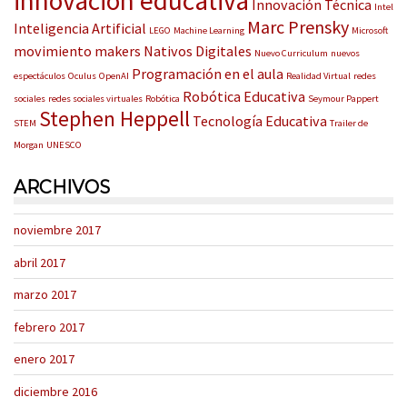
innovación educativa
Innovación Técnica
Intel
Marc Prensky
Inteligencia Artificial
LEGO
Machine Learning
Microsoft
movimiento makers
Nativos Digitales
Nuevo Curriculum
nuevos
Programación en el aula
espectáculos
Oculus
OpenAI
Realidad Virtual
redes
Robótica Educativa
sociales
redes sociales virtuales
Robótica
Seymour Pappert
Stephen Heppell
Tecnología Educativa
STEM
Trailer de
Morgan
UNESCO
ARCHIVOS
noviembre 2017
abril 2017
marzo 2017
febrero 2017
enero 2017
diciembre 2016