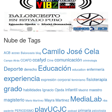
Nube de Tags
Camilo José Cela
ACB
acoso
Baloncesto
blog
ccafyd
comunicación
CCAFD
Cine
Campo Atrás
criminologia
Educación
Deporte
derecho
enfermería
education
experiencia
fisioterapia
expresión corporal
feminismo
grado
infantil
maestro
habilidades
Ignacio Ojeda
Madrid
MediaLab
magisterio
Mayra Martinez
nba
Mario Martínez
playUCJC
primaria
PERIODISMO
psicologia
paciente
podcast