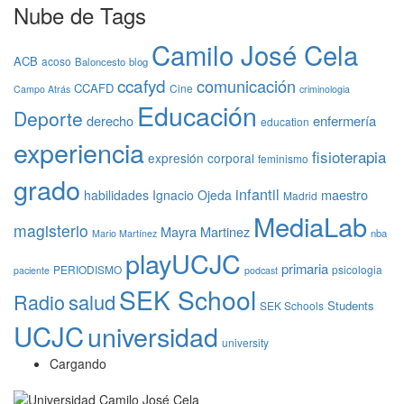
Nube de Tags
Camilo José Cela
ACB
acoso
Baloncesto
blog
ccafyd
comunicación
CCAFD
Cine
Campo Atrás
criminologia
Educación
Deporte
derecho
enfermería
education
experiencia
fisioterapia
expresión corporal
feminismo
grado
infantil
maestro
habilidades
Ignacio Ojeda
Madrid
MediaLab
magisterio
Mayra Martinez
nba
Mario Martínez
playUCJC
primaria
PERIODISMO
psicologia
paciente
podcast
SEK School
Radio
salud
Students
SEK Schools
UCJC
universidad
university
Cargando