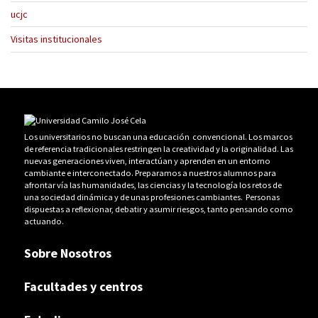
ucjc
Visitas institucionales
Los universitarios no buscan una educación convencional. Los marcos
de referencia tradicionales restringen la creatividad y la originalidad. Las
nuevas generaciones viven, interactúan y aprenden en un entorno
cambiante e interconectado. Preparamos a nuestros alumnos para
afrontar vía las humanidades, las ciencias y la tecnología los retos de
una sociedad dinámica y de unas profesiones cambiantes. Personas
dispuestas a reflexionar, debatir y asumir riesgos, tanto pensando como
actuando.
Sobre Nosotros
Facultades y centros