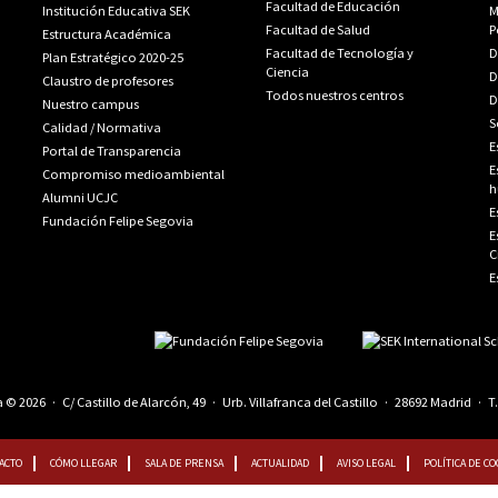
Facultad de Educación
Institución Educativa SEK
M
Facultad de Salud
P
Estructura Académica
Facultad de Tecnología y
D
Plan Estratégico 2020-25
Ciencia
D
Claustro de profesores
Todos nuestros centros
D
Nuestro campus
S
Calidad
/
Normativa
E
Portal de Transparencia
E
Compromiso medioambiental
h
Alumni UCJC
E
Fundación Felipe Segovia
E
C
E
© 2026 · C/ Castillo de Alarcón, 49 · Urb. Villafranca del Castillo · 28692 Madrid · T
ACTO
CÓMO LLEGAR
SALA DE PRENSA
ACTUALIDAD
AVISO LEGAL
POLÍTICA DE C