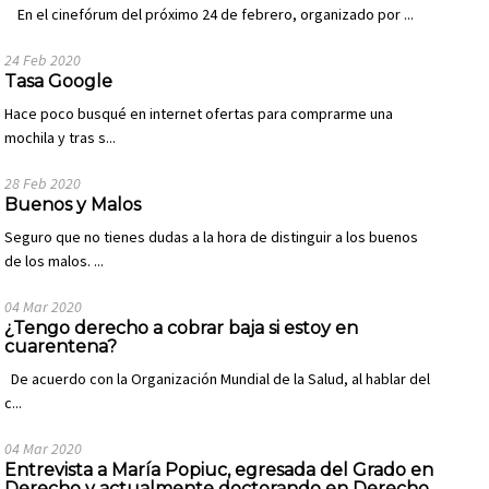
En el cinefórum del próximo 24 de febrero, organizado por ...
24 Feb 2020
Tasa Google
Hace poco busqué en internet ofertas para comprarme una
mochila y tras s...
28 Feb 2020
Buenos y Malos
Seguro que no tienes dudas a la hora de distinguir a los buenos
de los malos. ...
04 Mar 2020
¿Tengo derecho a cobrar baja si estoy en
cuarentena?
De acuerdo con la Organización Mundial de la Salud, al hablar del
c...
04 Mar 2020
Entrevista a María Popiuc, egresada del Grado en
Derecho y actualmente doctorando en Derecho