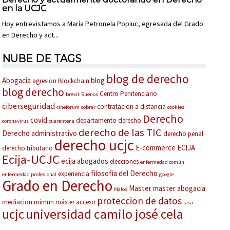
en la UCJC
Hoy entrevistamos a María Petronela Popiuc, egresada del Grado
en Derecho y act...
NUBE DE TAGS
blog de derecho
Abogacía
blog
agresion
Blockchain
blog derecho
Centro Penitenciario
brexit
Buenos
ciberseguridad
contratacion a distancia
cineforum
cobrar
cookies
Derecho
covid
departamento derecho
coronavirus
cuarentena
derecho de las TIC
Derecho administrativo
derecho penal
derecho ucjc
E-commerce
ECIJA
derecho tributario
Ecija-UCJC
ecija abogados
elecciones
enfermedad común
filosofia del Derecho
experiencia
enfermedad profesional
google
Grado en Derecho
Master
master abogacia
Malos
proteccion de datos
mediacion
mimun
máster acceso
tasa
universidad camilo josé cela
ucjc