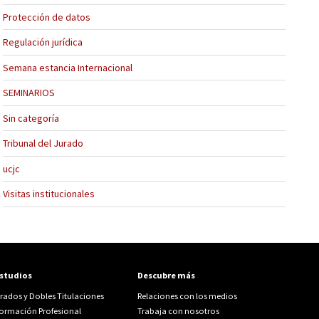
Protección de datos
Regulación jurídica
Semana estancia Internacional
SEMINARIOS
Sin categoría
Tribunal del Jurado
ucjc
Visitas institucionales
studios
Descubre más
rados y Dobles Titulaciones
Relaciones con los medios
ormación Profesional
Trabaja con nosotros