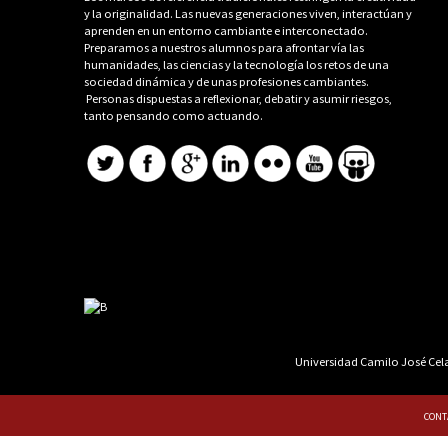
y la originalidad. Las nuevas generaciones viven, interactúan y
aprenden en un entorno cambiante e interconectado.
Preparamos a nuestros alumnos para afrontar vía las
humanidades, las ciencias y la tecnología los retos de una
sociedad dinámica y de unas profesiones cambiantes.
Personas dispuestas a reflexionar, debatir y asumir riesgos,
tanto pensando como actuando.
Universidad Camilo José Cela 
CONT