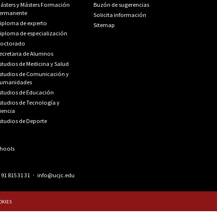
ásters y Másters Formación
Buzón de sugerencias
ermanente
Solicita información
iploma de experto
Sitemap
iploma de especialización
octorado
ecretaria de Alumnos
studios de Medicina y Salud
studios de Comunicación y
umanidades
studios de Educación
studios de Tecnología y
iencia
studios de Deporte
.
91 815 31 31
·
info@ucjc.edu
OOKIES