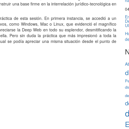
ha
struir una base firme en la interrelación jurídico-tecnológica en
0
En
ráctica de esta sesión. En primera instancia, se accedió a un
De
ivos, como Windows, Mac o Linux, que evidenció el magnífico
U
preciarse la Deep Web en todo su esplendor, desmitificando la
Ho
lla. Pero sin duda la práctica que más impresionó a toda la
de
cual se podía apreciar una misma situación desde el punto de
N
A
d
Pe
di
de
d
d
E