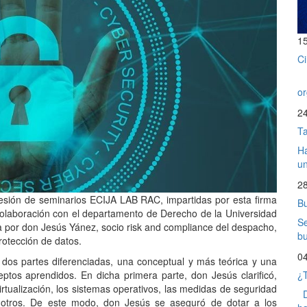
1
Ci
En
or
2
T
Ha
un
2
sesión de seminarios ECIJA LAB RAC, impartidas por esta firma
B
 colaboración con el departamento de Derecho de la Universidad
Se
da por don Jesús Yánez, socio risk and compliance del despacho,
bu
rotección de datos.
0
 dos partes diferenciadas, una conceptual y más teórica y una
eptos aprendidos. En dicha primera parte, don Jesús clarificó,
¿T
irtualización, los sistemas operativos, las medidas de seguridad
De
e otros. De este modo, don Jesús se aseguró de dotar a los