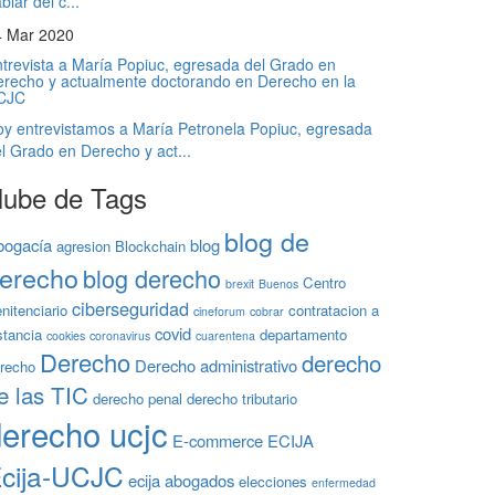
blar del c...
4 Mar 2020
trevista a María Popiuc, egresada del Grado en
recho y actualmente doctorando en Derecho en la
CJC
y entrevistamos a María Petronela Popiuc, egresada
l Grado en Derecho y act...
ube de Tags
blog de
bogacía
blog
agresion
Blockchain
erecho
blog derecho
Centro
brexit
Buenos
ciberseguridad
nitenciario
contratacion a
cineforum
cobrar
covid
stancia
departamento
cookies
coronavirus
cuarentena
Derecho
derecho
Derecho administrativo
recho
e las TIC
derecho penal
derecho tributario
erecho ucjc
E-commerce
ECIJA
cija-UCJC
ecija abogados
elecciones
enfermedad