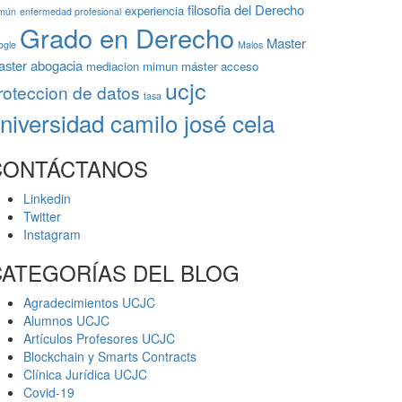
filosofia del Derecho
experiencia
mún
enfermedad profesional
Grado en Derecho
Master
ogle
Malos
aster abogacia
mediacion
mimun
máster acceso
ucjc
roteccion de datos
tasa
niversidad camilo josé cela
CONTÁCTANOS
Linkedin
Twitter
Instagram
CATEGORÍAS DEL BLOG
Agradecimientos UCJC
Alumnos UCJC
Artículos Profesores UCJC
Blockchain y Smarts Contracts
Clínica Jurídica UCJC
Covid-19