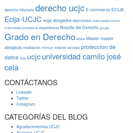
derecho ucjc
E-commerce
ECIJA
derecho tributario
Ecija-UCJC
ecija abogados
elecciones
enfermedad común
filosofia del Derecho
experiencia
enfermedad profesional
google
Grado en Derecho
Master
master
Malos
proteccion de
abogacia
mediacion
mimun
máster acceso
universidad camilo josé
ucjc
datos
tasa
cela
CONTÁCTANOS
Linkedin
Twitter
Instagram
CATEGORÍAS DEL BLOG
Agradecimientos UCJC
Alumnos UCJC