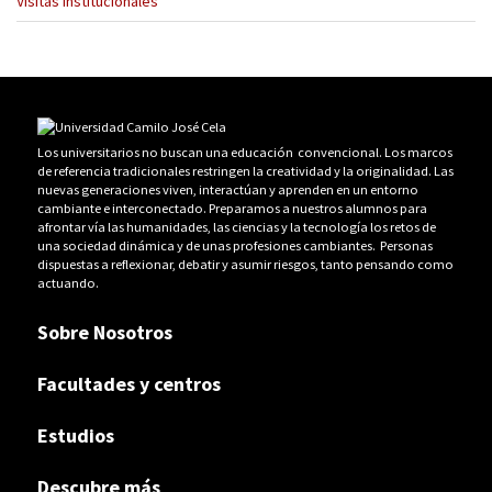
Visitas institucionales
Los universitarios no buscan una educación convencional. Los marcos
de referencia tradicionales restringen la creatividad y la originalidad. Las
nuevas generaciones viven, interactúan y aprenden en un entorno
cambiante e interconectado. Preparamos a nuestros alumnos para
afrontar vía las humanidades, las ciencias y la tecnología los retos de
una sociedad dinámica y de unas profesiones cambiantes. Personas
dispuestas a reflexionar, debatir y asumir riesgos, tanto pensando como
actuando.
Sobre Nosotros
Facultades y centros
Estudios
Descubre más