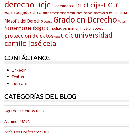
derecho ucjc
Ecija-UCJC
E-commerce
ECIJA
ecija abogados
elecciones
experiencia
enfermedad común
enfermedad profesional
Grado en Derecho
filosofia del Derecho
google
Malos
Master
master abogacia
mediacion
mimun
máster acceso
universidad
ucjc
proteccion de datos
tasa
camilo josé cela
CONTÁCTANOS
Linkedin
Twitter
Instagram
CATEGORÍAS DEL BLOG
Agradecimientos UCJC
Alumnos UCJC
Artículos Profesores UCJC