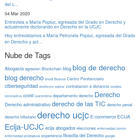
del c...
04 Mar 2020
Entrevista a María Popiuc, egresada del Grado en Derecho y
actualmente doctorando en Derecho en la UCJC
Hoy entrevistamos a María Petronela Popiuc, egresada del Grado
en Derecho y act...
Nube de Tags
blog de derecho
Abogacía
blog
agresion
Blockchain
blog derecho
Centro Penitenciario
brexit
Buenos
ciberseguridad
contratacion a distancia
cineforum
cobrar
cookies
Derecho
covid
departamento derecho
coronavirus
cuarentena
derecho de las TIC
Derecho administrativo
derecho penal
derecho ucjc
E-commerce
ECIJA
derecho tributario
Ecija-UCJC
ecija abogados
elecciones
enfermedad común
filosofia del Derecho
experiencia
enfermedad profesional
google