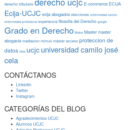
derecho ucjc
E-commerce
ECIJA
derecho tributario
Ecija-UCJC
ecija abogados
elecciones
enfermedad común
filosofia del Derecho
experiencia
enfermedad profesional
google
Grado en Derecho
Master
master
Malos
proteccion de
abogacia
mediacion
mimun
máster acceso
universidad camilo josé
ucjc
datos
tasa
cela
CONTÁCTANOS
Linkedin
Twitter
Instagram
CATEGORÍAS DEL BLOG
Agradecimientos UCJC
Alumnos UCJC
Artículos Profesores UCJC