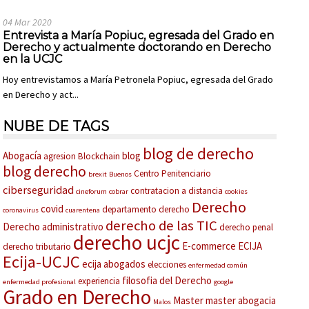
04 Mar 2020
Entrevista a María Popiuc, egresada del Grado en
Derecho y actualmente doctorando en Derecho
en la UCJC
Hoy entrevistamos a María Petronela Popiuc, egresada del Grado
en Derecho y act...
NUBE DE TAGS
blog de derecho
Abogacía
blog
agresion
Blockchain
blog derecho
Centro Penitenciario
brexit
Buenos
ciberseguridad
contratacion a distancia
cineforum
cobrar
cookies
Derecho
covid
departamento derecho
coronavirus
cuarentena
derecho de las TIC
Derecho administrativo
derecho penal
derecho ucjc
E-commerce
ECIJA
derecho tributario
Ecija-UCJC
ecija abogados
elecciones
enfermedad común
filosofia del Derecho
experiencia
enfermedad profesional
google
Grado en Derecho
Master
master abogacia
Malos