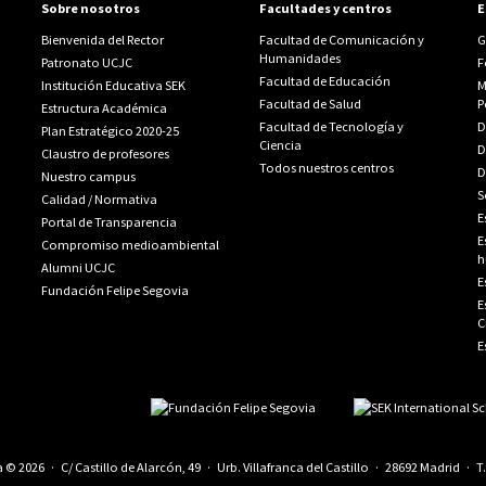
Sobre nosotros
Facultades y centros
E
Bienvenida del Rector
Facultad de Comunicación y
G
Humanidades
Patronato UCJC
F
Facultad de Educación
Institución Educativa SEK
M
Facultad de Salud
P
Estructura Académica
Facultad de Tecnología y
D
Plan Estratégico 2020-25
Ciencia
D
Claustro de profesores
Todos nuestros centros
D
Nuestro campus
S
Calidad
/
Normativa
E
Portal de Transparencia
E
Compromiso medioambiental
h
Alumni UCJC
E
Fundación Felipe Segovia
E
C
E
© 2026 · C/ Castillo de Alarcón, 49 · Urb. Villafranca del Castillo · 28692 Madrid · T