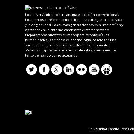
Los universitarios no buscan una educación convencional.
Los marcos de referencia tradicionales restringen la creatividad
y la originalidad. Las nuevas generaciones viven, interactúan y
aprenden en un entorno cambiante e interconectado.
Preparamos a nuestros alumnos para afrontar vía las
humanidades, las ciencias y la tecnología los retos de una
sociedad dinámica y de unas profesiones cambiantes.
Personas dispuestas a reflexionar, debatir y asumir riesgos,
tanto pensando como actuando.
Universidad Camilo José Cela 