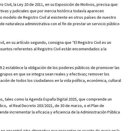
ro Civil, la Ley 20 de 2011, en su Exposición de Motivos, precisa que:
tivas y judiciales que por inercia histórica todavía aparecen
o modelo de Registro Civil al existente en otros países de nuestro
e naturaleza administrativa con el fin de prestar un servicio público
ivil, en su artículo segundo, consigna que “El Registro Civil es un
 asuntos referentes al Registro Civil están encomendados a la
 9.2 establece la obligación de los poderes públicos de promover las
os grupos en que se integra sean reales y efectivas; remover los
ipación de todos los ciudadanos en la vida política, económica, cultural
cas, tales como la Agenda España Digital 2025, que comprende un
ico, el Real Decreto 203/2021, de 30 de marzo, o el Plan de
ende incrementar la eficacia y eficiencia de la Administración Pública
no encontré otra alternativa que presentar un escrito de queja en la