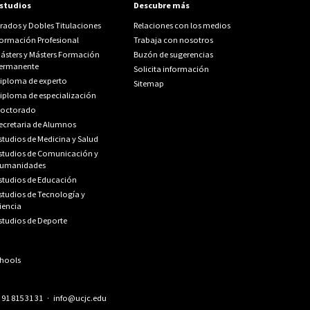
studios
Descubre más
rados y Dobles Titulaciones
Relaciones con los medios
ormación Profesional
Trabaja con nosotros
ásters y Másters Formación
Buzón de sugerencias
ermanente
Solicita información
iploma de experto
Sitemap
iploma de especialización
octorado
ecretaria de Alumnos
studios de Medicina y Salud
studios de Comunicación y
umanidades
studios de Educación
studios de Tecnología y
iencia
studios de Deporte
.
91 815 31 31
·
info@ucjc.edu