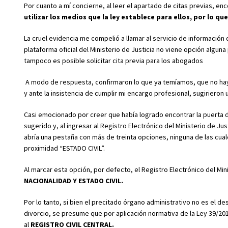
Por cuanto a mí concierne, al leer el apartado de citas previas, enco
utilizar los medios que la ley establece para ellos, por lo qu
La cruel evidencia me compelió a llamar al servicio de información 
plataforma oficial del Ministerio de Justicia no viene opción alguna
tampoco es posible solicitar cita previa para los abogados
A modo de respuesta, confirmaron lo que ya temíamos, que no hay a
y ante la insistencia de cumplir mi encargo profesional, sugirieron u
Casi emocionado por creer que había logrado encontrar la puerta 
sugerido y, al ingresar al Registro Electrónico del Ministerio de J
abría una pestaña con más de treinta opciones, ninguna de las cuales
proximidad “ESTADO CIVIL”.
Al marcar esta opción, por defecto, el Registro Electrónico del Mini
NACIONALIDAD Y ESTADO CIVIL.
Por lo tanto, si bien el precitado órgano administrativo no es el de
divorcio, se presume que por aplicación normativa de la Ley 39/2015
al
REGISTRO CIVIL CENTRAL.