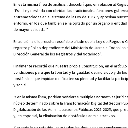
En esta misma línea de análisis , descubrí que, en relación al Regist
“Esta Ley deslinda con claridad las tradicionales funciones guberna
entremezcladas en el sistema de la Ley de 1957, y aproxima nuestr
entorno, en los que también se ha optado por un órgano o entidad d
de mayor calidad…”
En adición a ello, resulta reseñable añadir que la Ley del Registro C
registro público dependiente del Ministerio de Justicia. Todos los
Dirección General de los Registros y del Notariado”.
Finalmente recordé que nuestra propia Constitución, en el artículo
condiciones para que la libertad y la igualdad del individuo y de l
obstáculos que impidan o dificulten su plenitud y facilitar la partic
y social.
Y en la misma línea, podrían señalarse múltiples normativas jurídi
núcleo determinado sobre la Transformación Digital del Sector Públ
Digitalización de las Administraciones Públicas 2021-2025, que pret
y, en especial, la eliminación de obstáculos administrativos.
Por todo lo ya referido, ante todas las deducciones concluyentes, 