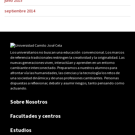
junio 2015
septiembre 2014
Los universitarios no buscan una educación convencional. Los marcos
de referencia tradicionales restringen la creatividad y la originalidad. Las
nuevas generaciones viven, interactúan y aprenden en un entorno
cambiante e interconectado. Preparamos a nuestros alumnos para
afrontar vía las humanidades, las ciencias y la tecnología los retos de
una sociedad dinámica y de unas profesiones cambiantes. Personas
dispuestas a reflexionar, debatir y asumir riesgos, tanto pensando como
actuando.
Sobre Nosotros
Facultades y centros
Estudios