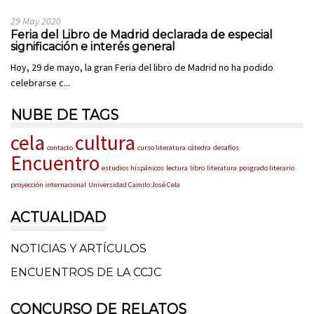
29 May 2020
Feria del Libro de Madrid declarada de especial
significación e interés general
Hoy, 29 de mayo, la gran Feria del libro de Madrid no ha podido
celebrarse c...
NUBE DE TAGS
cela
cultura
contacto
curso literatura
cátedra
desafíos
Encuentro
estudios hispánicos
lectura
libro
literatura
posgrado literario
proyección internacional
Universidad Camilo José Cela
ACTUALIDAD
NOTICIAS Y ARTÍCULOS
ENCUENTROS DE LA CCJC
CONCURSO DE RELATOS