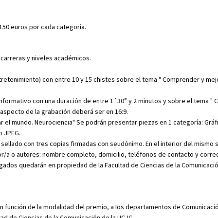
150 euros por cada categoría.
s carreras y niveles académicos.
retenimiento) con entre 10 y 15 chistes sobre el tema " Comprender y mejo
informativo con una duración de entre 1´30” y 2 minutos y sobre el tema "
 aspecto de la grabación deberá ser en 16:9.
r el mundo. Neurociencia" Se podrán presentar piezas en 1 categoría: Gráf
o JPEG.
 sellado con tres copias firmadas con seudónimo. En el interior del mismo 
or/a o autores: nombre completo, domicilio, teléfonos de contacto y correo
egados quedarán en propiedad de la Facultad de Ciencias de la Comunicació
n función de la modalidad del premio, a los departamentos de Comunicaci
tad de Ciencias de la Comunicación de la UCJC.