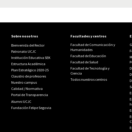
Sobre nosotros
Facultades y centros
E
Facultad de Comunicación y
G
Bienvenida del Rector
Humanidades
F
Patronato UCJC
Facultad de Educación
M
Institución Educativa SEK
Facultad de Salud
P
Estructura Académica
Facultad de Tecnología y
D
Plan Estratégico 2020-25
Ciencia
D
Claustro de profesores
Todos nuestros centros
D
Nuestro campus
S
Calidad
/
Normativa
E
Portal de Transparencia
E
Alumni UCJC
h
Fundación Felipe Segovia
E
E
C
E