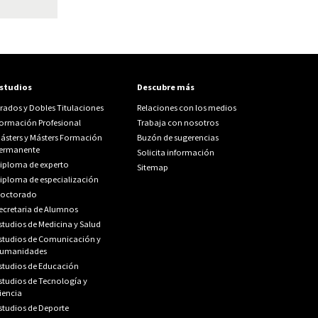
studios
Descubre más
rados y Dobles Titulaciones
Relaciones con los medios
ormación Profesional
Trabaja con nosotros
ásters y Másters Formación
Buzón de sugerencias
ermanente
Solicita información
iploma de experto
Sitemap
iploma de especialización
octorado
ecretaria de Alumnos
studios de Medicina y Salud
studios de Comunicación y
umanidades
studios de Educación
studios de Tecnología y
iencia
studios de Deporte