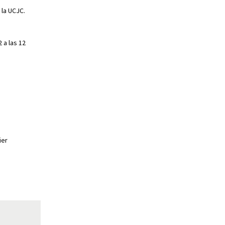
 la UCJC.
 a las 12
ier