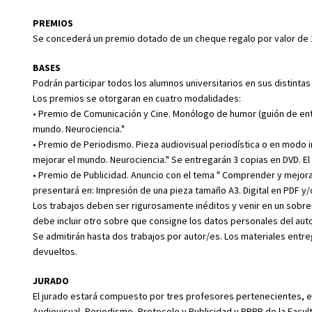
PREMIOS
Se concederá un premio dotado de un cheque regalo por valor de 
BASES
Podrán participar todos los alumnos universitarios en sus distinta
Los premios se otorgaran en cuatro modalidades:
• Premio de Comunicación y Cine. Monólogo de humor (guión de ent
mundo. Neurociencia."
• Premio de Periodismo. Pieza audiovisual periodística o en modo 
mejorar el mundo. Neurociencia." Se entregarán 3 copias en DVD. El
• Premio de Publicidad. Anuncio con el tema " Comprender y mejora
presentará en: Impresión de una pieza tamaño A3. Digital en PDF y/
Los trabajos deben ser rigurosamente inéditos y venir en un sobre
debe incluir otro sobre que consigne los datos personales del aut
Se admitirán hasta dos trabajos por autor/es. Los materiales entr
devueltos.
JURADO
El jurado estará compuesto por tres profesores pertenecientes, e
Audiovisual, Periodismo, Protocolo y Publicidad y RRPP de la Facul