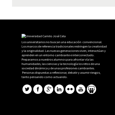
Los universitarios no buscan una educación convencional.
Los marcos de referencia tradicionales restringen la creatividad
y la originalidad. Las nuevas generaciones viven, interactúan y
aprenden en un entorno cambiante e interconectado.
Preparamos a nuestros alumnos para afrontar vía las
humanidades, las ciencias y la tecnología los retos de una
sociedad dinámica y de unas profesiones cambiantes.
Personas dispuestas a reflexionar, debatir y asumir riesgos,
tanto pensando como actuando.