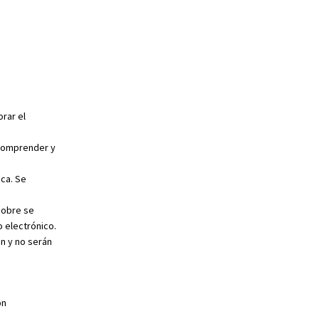
rar el
 Comprender y
ica. Se
sobre se
 electrónico.
n y no serán
ón