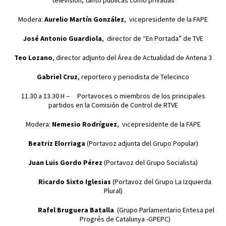
televisión, tanto públicas como privadas
Modera:
Aurelio Martín González
, vicepresidente de la FAPE
José Antonio Guardiola
, director de “En Portada” de TVE
Teo Lozano
, director adjunto del Área de Actualidad de Antena 3
Gabriel Cruz
, reportero y periodista de Telecinco
11.30 a 13.30 H – Portavoces o miembros de los principales
partidos en la Comisión de Control de RTVE
Modera:
Nemesio Rodríguez
, vicepresidente de la FAPE
Beatriz Elorriaga
(Portavoz adjunta del Grupo Popular)
Juan Luis Gordo Pérez
(Portavoz del Grupo Socialista)
Ricardo Sixto Iglesias
(Portavoz del Grupo La Izquierda
Plural)
Rafel Bruguera Batalla
(Grupo Parlamentario Entesa pel
Progrés de Catalunya -GPEPC)