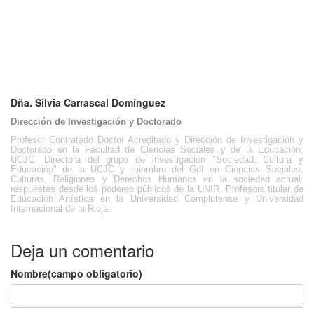
Dña. Silvia Carrascal Domínguez
Dirección de Investigación y Doctorado
Profesor Contratado Doctor Acreditado y Dirección de Investigación y
Doctorado en la Facultad de Ciencias Sociales y de la Educación,
UCJC. Directora del grupo de investigación "Sociedad, Cultura y
Educación" de la UCJC y miembro del GdI en Ciencias Sociales.
Culturas, Religiones y Derechos Humanos en la sociedad actual:
respuestas desde los poderes públicos de la UNIR. Profesora titular de
Educación Artística en la Universidad Complutense y Universidad
Internacional de la Rioja.
Deja un comentario
Nombre(campo obligatorio)