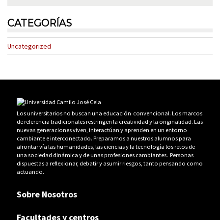
CATEGORÍAS
Uncategorized
Los universitarios no buscan una educación convencional. Los marcos
de referencia tradicionales restringen la creatividad y la originalidad. Las
nuevas generaciones viven, interactúan y aprenden en un entorno
cambiante e interconectado. Preparamos a nuestros alumnos para
afrontar vía las humanidades, las ciencias y la tecnología los retos de
una sociedad dinámica y de unas profesiones cambiantes. Personas
dispuestas a reflexionar, debatir y asumir riesgos, tanto pensando como
actuando.
Sobre Nosotros
Facultades y centros