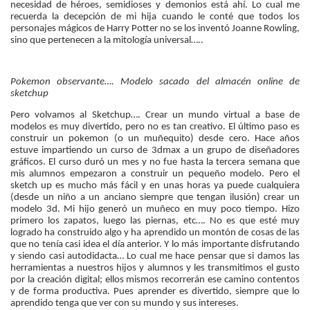
necesidad de héroes, semidioses y demonios está ahí. Lo cual me
recuerda la decepción de mi hija cuando le conté que todos los
personajes mágicos de Harry Potter no se los inventó Joanne Rowling,
sino que pertenecen a la mitología universal…..
Pokemon observante…. Modelo sacado del almacén online de
sketchup
Pero volvamos al Sketchup…. Crear un mundo virtual a base de
modelos es muy divertido, pero no es tan creativo. El último paso es
construir un pokemon (o un muñequito) desde cero. Hace años
estuve impartiendo un curso de 3dmax a un grupo de diseñadores
gráficos. El curso duró un mes y no fue hasta la tercera semana que
mis alumnos empezaron a construir un pequeño modelo. Pero el
sketch up es mucho más fácil y en unas horas ya puede cualquiera
(desde un niño a un anciano siempre que tengan ilusión) crear un
modelo 3d. Mi hijo generó un muñeco en muy poco tiempo. Hizo
primero los zapatos, luego las piernas, etc…. No es que esté muy
logrado ha construido algo y ha aprendido un montón de cosas de las
que no tenía casi idea el día anterior. Y lo más importante disfrutando
y siendo casi autodidacta… Lo cual me hace pensar que si damos las
herramientas a nuestros hijos y alumnos y les transmitimos el gusto
por la creación digital; ellos mismos recorrerán ese camino contentos
y de forma productiva. Pues aprender es divertido, siempre que lo
aprendido tenga que ver con su mundo y sus intereses.