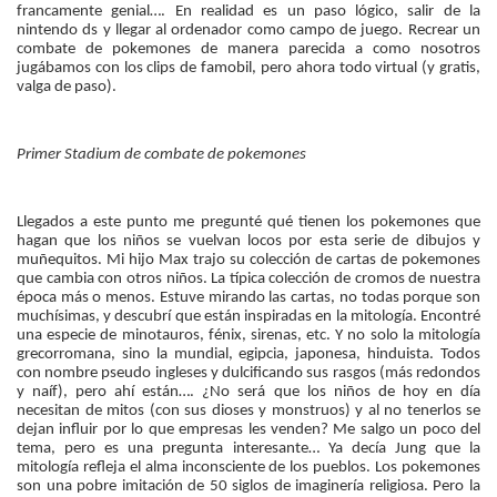
francamente genial…. En realidad es un paso lógico, salir de la
nintendo ds y llegar al ordenador como campo de juego. Recrear un
combate de pokemones de manera parecida a como nosotros
jugábamos con los clips de famobil, pero ahora todo virtual (y gratis,
valga de paso).
Primer Stadium de combate de pokemones
Llegados a este punto me pregunté qué tienen los pokemones que
hagan que los niños se vuelvan locos por esta serie de dibujos y
muñequitos. Mi hijo Max trajo su colección de cartas de pokemones
que cambia con otros niños. La típica colección de cromos de nuestra
época más o menos. Estuve mirando las cartas, no todas porque son
muchísimas, y descubrí que están inspiradas en la mitología. Encontré
una especie de minotauros, fénix, sirenas, etc. Y no solo la mitología
grecorromana, sino la mundial, egipcia, japonesa, hinduista. Todos
con nombre pseudo ingleses y dulcificando sus rasgos (más redondos
y naíf), pero ahí están…. ¿No será que los niños de hoy en día
necesitan de mitos (con sus dioses y monstruos) y al no tenerlos se
dejan influir por lo que empresas les venden? Me salgo un poco del
tema, pero es una pregunta interesante… Ya decía Jung que la
mitología refleja el alma inconsciente de los pueblos. Los pokemones
son una pobre imitación de 50 siglos de imaginería religiosa. Pero la