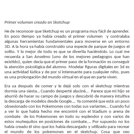
Primer volumen creado en Sketchup
He de reconocer que Sketchup es un programa muy fácil de aprender.
En poco tiempo ya había creado el primer volumen y contralaba
algunas herramientas fundamentales para moverse en un entorno
3D. A la hora ya había construido una especie de parque de juegos el
solito. Y lo mejor de todo es que se divertía haciéndolo. Lo cual me
recuerda a San Anselmo (uno de los mejores pedagogos que han
existido), quien decía que el primer paso de la formación es conseguir
la atención psicológica del alumno. Modelar figuras digitales en 3d es
una actividad lúdica y de por sí interesante para cualquier niño, pues
es una prolongación del mundo virtual en el que en parte viven.
Era ya después de comer y le dejé solo con el sketchup mientras
dormía una siesta… Cuando desperté aluciné… Parece que mi hijo se
aburrió de hacer su campo de juegos y descubrió de manera intuitiva
la descarga de modelos desde Google…. Ya comenté que está un poco
obsesionado con los Pokemones con todas sus variantes… Cuando fui
a ver lo que había hecho me encontré con el Stadium o arena de
combate de los Pokemones en todo su esplendor y con varios de
estos muñequitos en posiciones de combate…. Por supuesto no los
había creado él sino que los había descargado y utilizado para recrear
el mundo de los pokemones en el sketchup. Cosa que veo