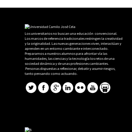
Los universitarios no buscan una educación convencional.
Los marcos de referencia tradicionales restringen la creatividad
y la originalidad. Las nuevas generaciones viven, interactúan y
aprenden en un entorno cambiante e interconectado.
Preparamos a nuestros alumnos para afrontar vía las
humanidades, las ciencias y la tecnología los retos de una
sociedad dinámica y de unas profesiones cambiantes.
Personas dispuestas a reflexionar, debatir y asumir riesgos,
tanto pensando como actuando.