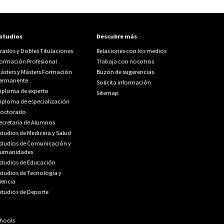
studios
Descubre más
rados y Dobles Titulaciones
Relaciones con los medios
ormación Profesional
Trabaja con nosotros
ásters y Másters Formación
Buzón de sugerencias
ermanente
Solicita información
iploma de experto
Sitemap
iploma de especialización
octorado
ecretaria de Alumnos
studios de Medicina y Salud
studios de Comunicación y
umanidades
studios de Educación
studios de Tecnología y
iencia
studios de Deporte