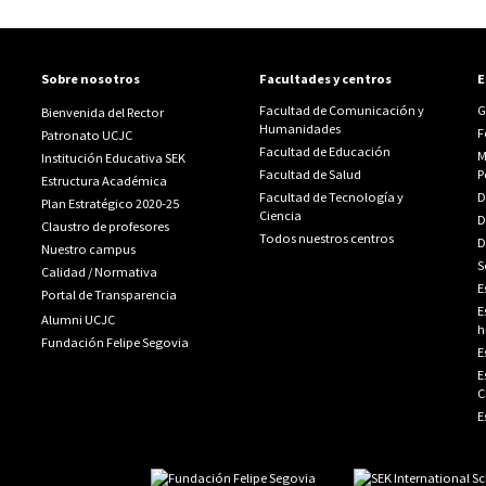
Sobre nosotros
Facultades y centros
E
Facultad de Comunicación y
G
Bienvenida del Rector
Humanidades
F
Patronato UCJC
Facultad de Educación
M
Institución Educativa SEK
Facultad de Salud
P
Estructura Académica
Facultad de Tecnología y
D
Plan Estratégico 2020-25
Ciencia
D
Claustro de profesores
Todos nuestros centros
D
Nuestro campus
S
Calidad
/
Normativa
E
Portal de Transparencia
E
Alumni UCJC
h
Fundación Felipe Segovia
E
E
C
E