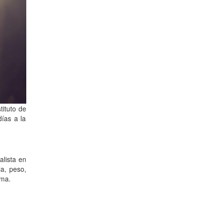
tituto de
días a la
alista en
la, peso,
ima.