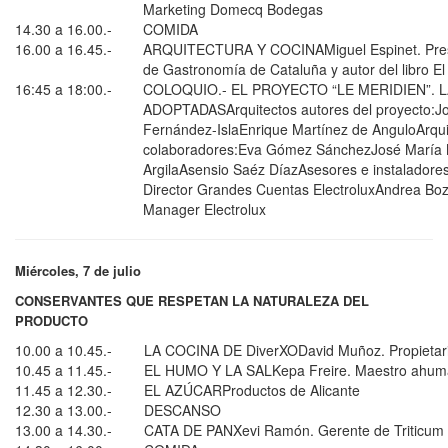
Marketing Domecq Bodegas
14.30 a 16.00.-
COMIDA
16.00 a 16.45.-
ARQUITECTURA Y COCINAMiguel Espinet. Pres
de Gastronomía de Cataluña y autor del libro El 
16:45 a 18:00.-
COLOQUIO.- EL PROYECTO “LE MERIDIEN”. 
ADOPTADASArquitectos autores del proyecto:J
Fernández-IslaEnrique Martínez de AnguloArqui
colaboradores:Eva Gómez SánchezJosé María 
ArgilaAsensio Saéz DíazAsesores e instaladore
Director Grandes Cuentas ElectroluxAndrea Boz
Manager Electrolux
Miércoles, 7 de julio
CONSERVANTES QUE RESPETAN LA NATURALEZA DEL
PRODUCTO
10.00 a 10.45.-
LA COCINA DE DiverXODavid Muñoz. Propietar
10.45 a 11.45.-
EL HUMO Y LA SALKepa Freire. Maestro ahuma
11.45 a 12.30.-
EL AZÚCARProductos de Alicante
12.30 a 13.00.-
DESCANSO
13.00 a 14.30.-
CATA DE PANXevi Ramón. Gerente de Triticum