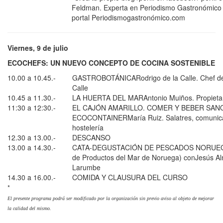
Feldman. Experta en Periodismo Gastronómico 
portal Periodismogastronómico.com
Viernes, 9 de julio
ECOCHEFS: UN NUEVO CONCEPTO DE COCINA SOSTENIBLE
10.00 a 10.45.-
GASTROBOTÁNICARodrigo de la Calle. Chef del
Calle
10.45 a 11.30.-
LA HUERTA DEL MARAntonio Muiños. Propietar
11:30 a 12:30.-
EL CAJÓN AMARILLO. COMER Y BEBER SAN
ECOCONTAINERMaría Ruiz. Salatres, comunica
hostelería
12.30 a 13.00.-
DESCANSO
13.00 a 14.30.-
CATA-DEGUSTACIÓN DE PESCADOS NORUEG
de Productos del Mar de Noruega) conJesús A
Larumbe
14.30 a 16.00.-
COMIDA Y CLAUSURA DEL CURSO
*
El presente programa podrá ser modificado por la organización sin previo aviso al objeto de mejorar
la calidad del mismo.