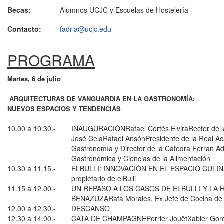
Becas:
Alumnos UCJC y Escuelas de Hostelería
Contacto:
fadria@ucjc.edu
PROGRAMA
Martes, 6 de julio
ARQUITECTURAS DE VANGUARDIA EN LA GASTRONOMÍA:
NUEVOS ESPACIOS Y TENDENCIAS
10.00 a 10.30.-
INAUGURACIÓNRafael Cortés ElviraRector de l
José CelaRafael AnsónPresidente de la Real A
Gastronomía y Director de la Cátedra Ferran Ad
Gastronómica y Ciencias de la Alimentación
10.30 a 11.15.-
ELBULLI: INNOVACIÓN EN EL ESPACIO CULINAR
propietario de elBulli
11.15 a 12.00.-
UN REPASO A LOS CASOS DE ELBULLI Y LA 
BENAZUZARafa Morales. Ex Jefe de Cocina de
12.00 a 12.30.-
DESCANSO
12.30 a 14.00.-
CATA DE CHAMPAGNEPerrier JouëtXabier Goros