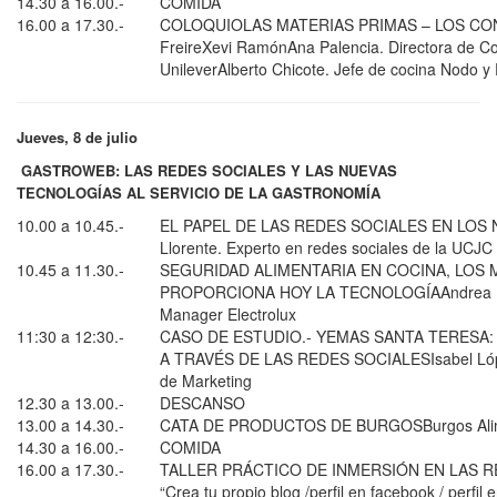
14.30 a 16.00.-
COMIDA
16.00 a 17.30.-
COLOQUIOLAS MATERIAS PRIMAS – LOS C
FreireXevi RamónAna Palencia. Directora de C
UnileverAlberto Chicote. Jefe de cocina Nodo y
Jueves, 8 de julio
GASTROWEB: LAS REDES SOCIALES Y LAS NUEVAS
TECNOLOGÍAS AL SERVICIO DE LA GASTRONOMÍA
10.00 a 10.45.-
EL PAPEL DE LAS REDES SOCIALES EN LOS N
Llorente. Experto en redes sociales de la UCJC
10.45 a 11.30.-
SEGURIDAD ALIMENTARIA EN COCINA, LOS 
PROPORCIONA HOY LA TECNOLOGÍAAndrea Bo
Manager Electrolux
11:30 a 12:30.-
CASO DE ESTUDIO.- YEMAS SANTA TERESA
A TRAVÉS DE LAS REDES SOCIALESIsabel Lópe
de Marketing
12.30 a 13.00.-
DESCANSO
13.00 a 14.30.-
CATA DE PRODUCTOS DE BURGOSBurgos Ali
14.30 a 16.00.-
COMIDA
16.00 a 17.30.-
TALLER PRÁCTICO DE INMERSIÓN EN LAS R
“Crea tu propio blog /perfil en facebook / perfil 