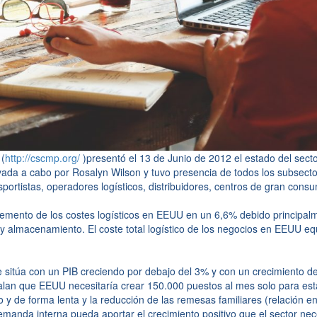
 (
http://cscmp.org/
)presentó el 13 de Junio de 2012 el estado del sect
evada a cabo por Rosalyn Wilson y tuvo presencia de todos los subsect
sportistas, operadores logísticos, distribuidores, centros de gran consu
cremento de los costes logísticos en EEUU en un 6,6% debido principal
y almacenamiento. El coste total logístico de los negocios en EEUU equ
sitúa con un PIB creciendo por debajo del 3% y con un crecimiento de
ñalan que EEUU necesitaría crear 150.000 puestos al mes solo para esta
y de forma lenta y la reducción de las remesas familiares (relación en
anda interna pueda aportar el crecimiento positivo que el sector nec