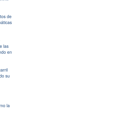
tos de
máticas
e
e las
ando en
arril
ado su
omo la