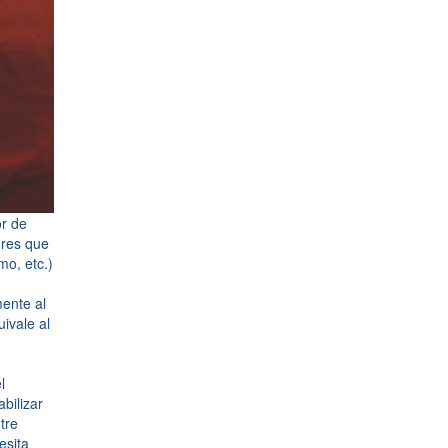
or de
ores que
mo, etc.)
mente al
ivale al
l
bilizar
tre
esita