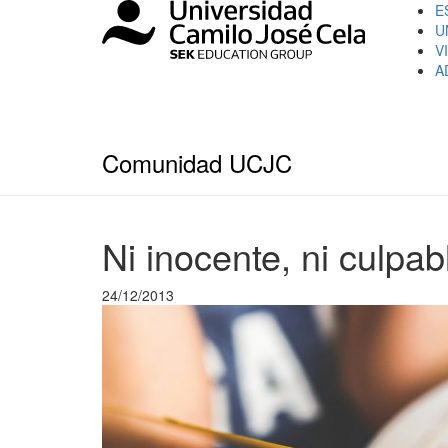
E
U
V
A
Comunidad UCJC
Ni inocente, ni culpab
24/12/2013