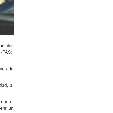
osibles
 (TAS),
icos de
dad, al
a en el
erir un