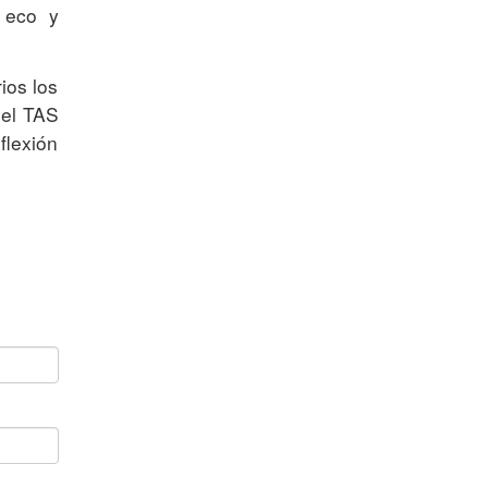
 eco y
ios los
del TAS
flexión