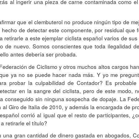
zás al ingerir una pieza de carne contaminada como el
firmar que el clembuterol no produce ningún tipo de me
ro hecho de detectar este componente, por residual que f
 retirarle a este ejemplar ciclista español varios de sus t
año de nuevo. Somos conscientes que toda ilegalidad d
ello antes debería ser probada.
 Federación de Ciclismo y otros muchos altos cargos han
 que ya no se puede hacer nada más. Y yo me pregun
ara probar la culpabilidad de Contador? Es probable
tectar en la sangre del ciclista, pero de este modo, n
e ha conseguido sin ninguna sospecha de dopaje. La Fed
ón al Giro de Italia de 2010, y además la encargada de pr
español corrió al igual que el resto de participantes, ¿
retirarle el título?
 una gran cantidad de dinero gastada en abogados, C