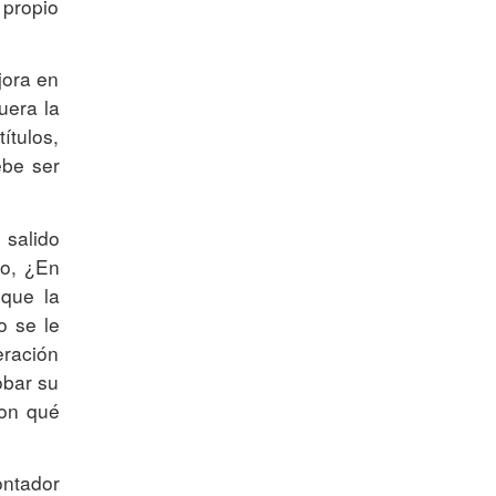
 propio
jora en
uera la
ítulos,
ebe ser
 salido
to, ¿En
 que la
o se le
eración
obar su
con qué
ontador