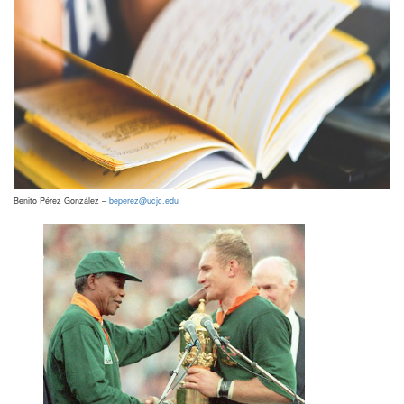
Benito Pérez González –
beperez@ucjc.edu