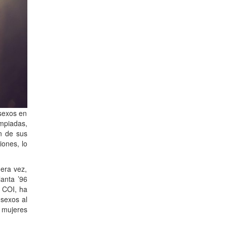
 sexos en
impiadas,
n de sus
iones, lo
mera vez,
lanta ’96
 COI, ha
 sexos al
 mujeres