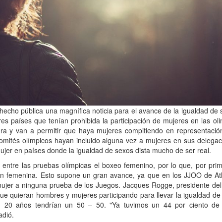
echo pública una magnífica noticia para el avance de la igualdad de
tres países que tenían prohibida la participación de mujeres en las ol
ura y van a permitir que haya mujeres compitiendo en representació
omités olímpicos hayan incluido alguna vez a mujeres en sus delegac
jer en países donde la igualdad de sexos dista mucho de ser real.
o entre las pruebas olímpicas el boxeo femenino, por lo que, por pri
ción femenina. Esto supone un gran avance, ya que en los JJOO de At
ujer a ninguna prueba de los Juegos. Jacques Rogge, presidente del
e quieran hombres y mujeres participando para llevar la igualdad de
 20 años tendrían un 50 – 50. "Ya tuvimos un 44 por ciento de
adió.