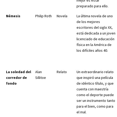
mejor es estar
preparado para ello.
Némesis
Philip Roth
Novela
La última novela de uno
de los mejores
escritores del siglo XX,
está dedicada a un joven
licenciado de educación
física en la América de
los difíciles años 40.
La soledad del
Alan
Relato
Un extraordinario relato
corredor de
Sillitoe
que inspiró una película
fondo
de idéntico título, y que
cuenta con maestría
como el deporte puede
ser un instrumento tanto
para el bien, como para
el mal.