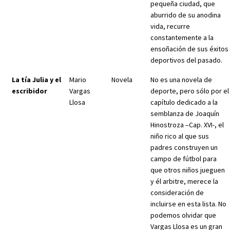
pequeña ciudad, que
aburrido de su anodina
vida, recurre
constantemente a la
ensoñación de sus éxitos
deportivos del pasado.
La tía Julia y el
Mario
Novela
No es una novela de
escribidor
Vargas
deporte, pero sólo por el
Llosa
capítulo dedicado a la
semblanza de Joaquín
Hinostroza –Cap. XVI-, el
niño rico al que sus
padres construyen un
campo de fútbol para
que otros niños jueguen
y él arbitre, merece la
consideración de
incluirse en esta lista. No
podemos olvidar que
Vargas Llosa es un gran