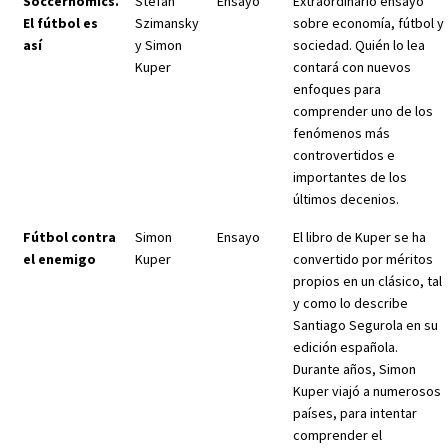
Soccernomics.
Stefan
Ensayo
Extraordinario ensayo
El fútbol es
Szimansky
sobre economía, fútbol y
así
y Simon
sociedad. Quién lo lea
Kuper
contará con nuevos
enfoques para
comprender uno de los
fenómenos más
controvertidos e
importantes de los
últimos decenios.
Fútbol contra
Simon
Ensayo
El libro de Kuper se ha
el enemigo
Kuper
convertido por méritos
propios en un clásico, tal
y como lo describe
Santiago Segurola en su
edición española.
Durante años, Simon
Kuper viajó a numerosos
países, para intentar
comprender el