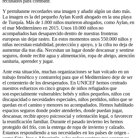
reclutados para combatir.
Y permítanme recordarles una imagen y añadir algún un dato más.
La imagen es la del pequeño Aylan Kurdi ahogado en la una playa
de Turquía. Más de 1.000 niños murieron ahogados, como Aylan, en
el mar Mediterráneo en 2015. Unos 10.000 niños no
acompañados han desaparecido dentro de nuestras fronteras
europeas sin dejar rastro. En estos momentos unos 550.000 niños y
niñas necesitan estabilidad, protección y apoyo, y la cifra no deja de
aumentar día tras día. Necesitan un lugar donde descansar y sentirse
seguros, donde recibir agua y alimentación, ropa de abrigo, atención
sanitaria, aprender y jugar.
Ante esta situación, muchas organizaciones se han volcado en un
trabajo frenético y contrarreloj para que el Mediterráneo deje de ser
el cementerio de los desesperados. En UNICEF hemos centrado
nuestros esfuerzos en cinco grupos de niños refugiados que
son especialmente vulnerables: bebés y niños pequeños, niños con
discapacidad o necesidades especiales, niños perdidos, niños que se
quedan en el camino y menores no acompañados. Hemos habilitado
espacios seguros donde poder atenderles, donde puedan jugar,
descansar, recibir apoyo psicosocial y orientación legal, o favorecer
la reunificación familiar. Durante el pasado invierno les hemos
protegido del frío, con la entrega de ropa de invierno y calzado.
Estamos respondiendo a sus necesidades en los países de origen -