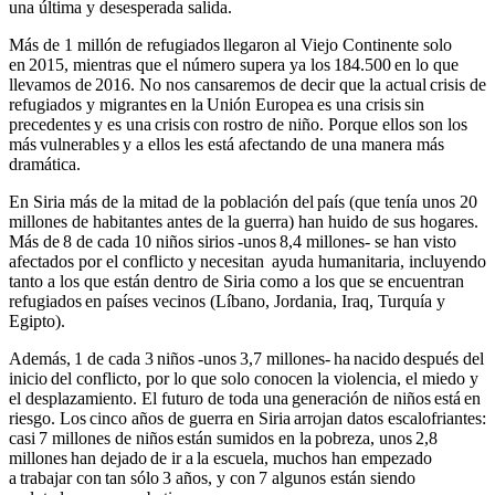
una última y desesperada salida.
Más de 1 millón de refugiados llegaron al Viejo Continente solo
en 2015, mientras que el número supera ya los 184.500 en lo que
llevamos de 2016. No nos cansaremos de decir que la actual crisis de
refugiados y migrantes en la Unión Europea es una crisis sin
precedentes y es una crisis con rostro de niño. Porque ellos son los
más vulnerables y a ellos les está afectando de una manera más
dramática.
En Siria más de la mitad de la población del país (que tenía unos 20
millones de habitantes antes de la guerra) han huido de sus hogares.
Más de 8 de cada 10 niños sirios -unos 8,4 millones- se han visto
afectados por el conflicto y necesitan ayuda humanitaria, incluyendo
tanto a los que están dentro de Siria como a los que se encuentran
refugiados en países vecinos (Líbano, Jordania, Iraq, Turquía y
Egipto).
Además, 1 de cada 3 niños -unos 3,7 millones- ha nacido después del
inicio del conflicto, por lo que solo conocen la violencia, el miedo y
el desplazamiento. El futuro de toda una generación de niños está en
riesgo. Los cinco años de guerra en Siria arrojan datos escalofriantes:
casi 7 millones de niños están sumidos en la pobreza, unos 2,8
millones han dejado de ir a la escuela, muchos han empezado
a trabajar con tan sólo 3 años, y con 7 algunos están siendo