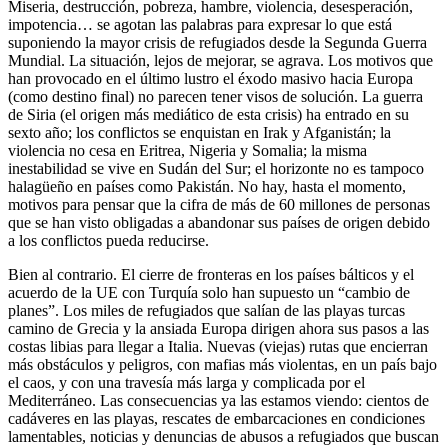
Miseria, destrucción, pobreza, hambre, violencia, desesperación,
impotencia… se agotan las palabras para expresar lo que está
suponiendo la mayor crisis de refugiados desde la Segunda Guerra
Mundial. La situación, lejos de mejorar, se agrava. Los motivos que
han provocado en el último lustro el éxodo masivo hacia Europa
(como destino final) no parecen tener visos de solución. La guerra
de Siria (el origen más mediático de esta crisis) ha entrado en su
sexto año; los conflictos se enquistan en Irak y Afganistán; la
violencia no cesa en Eritrea, Nigeria y Somalia; la misma
inestabilidad se vive en Sudán del Sur; el horizonte no es tampoco
halagüeño en países como Pakistán. No hay, hasta el momento,
motivos para pensar que la cifra de más de 60 millones de personas
que se han visto obligadas a abandonar sus países de origen debido
a los conflictos pueda reducirse.
Bien al contrario. El cierre de fronteras en los países bálticos y el
acuerdo de la UE con Turquía solo han supuesto un “cambio de
planes”. Los miles de refugiados que salían de las playas turcas
camino de Grecia y la ansiada Europa dirigen ahora sus pasos a las
costas libias para llegar a Italia. Nuevas (viejas) rutas que encierran
más obstáculos y peligros, con mafias más violentas, en un país bajo
el caos, y con una travesía más larga y complicada por el
Mediterráneo. Las consecuencias ya las estamos viendo: cientos de
cadáveres en las playas, rescates de embarcaciones en condiciones
lamentables, noticias y denuncias de abusos a refugiados que buscan