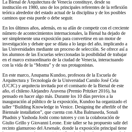
La Bienal de Arquitectura de Venecia constituye, desde su
institución en 1980, uno de los principales referentes de la reflexión
teórica alrededor del estado actual de la disciplina y de los posibles
caminos que esta puede o debe seguir.
En los últimos años, además, en su afán de competir con el creciente
número de acontecimientos internacionales, la Bienal ha dejado de
ser simplemente una exposición para convertirse en un motor de
investigación y debate que se dilata a lo largo del año, implicando a
las Universidades mediante un proceso de selección. Se ofrece así a
los alumnos de las Escuelas seleccionadas la posibilidad de trabajar
en el marco extraordinario de la ciudad de Venecia, interactuando
con la vida de la “Mostra” y de sus protagonistas.
En este marco, Anupama Kundoo, profesora de la Escuela de
Arquitectura y Tecnología de la Universidad Camilo José Cela
(UCJC) y arquitecta invitada por el comisario de la Bienal de este
año, el chileno Alejandro Aravena (Premio Pritzker 2016), ha
pensado en hacer algo más. Durante los 10 días previos a la
inauguración al público de la exposición, Kundoo ha organizado el
taller “Building Knowledge in Venice. Designing the afterlife of the
Biennale installation”, que cuenta con Alba Balmaseda, Sonali
Phadnis y Yashoda Joshi como tutores y con la colaboración de
Giulio Grillo y Giovanni Leone. Este taller se ha propuesto salir del
recinto glamuroso del Arsenale, donde la exposición principal tiene