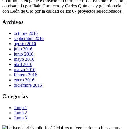
Giardini, la elegante exposición “Unfinished” del Pabellón Español,
comisariada por Iñaki Carnicero y Carlos Quintans y galardonada
con León de Oro por la calidad de los 67 proyectos seleccionados.
Archivos
octubre 2016
septiembre 2016
agosto 2016
julio 2016
junio 2016
mayo 2016
abril 2016
marzo 2016
febrero 2016
enero 2016
diciembre 2015
Categorías
Jump 1
Jump 2
Jump 3
Los universitarios no buscan una