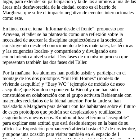
lugar, para extender su participación y la de los alumnos a una de las
áreas más desfavorecida de la ciudad, como es el barrio de
Marghera, que sufre el impacto negativo de eventos internacionales
como este.
En línea con el tema “Informar desde el frente”, propuesto por
Aravena, el taller se ha planteado como una reflexión sobre la
necesidad de acercar la disciplina arquitectónica a la sociedad,
construyendo desde el conocimiento -de los materiales, las técnicas
y las exigencias locales- y compartiendo y divulgando este
conocimiento a nivel social. Dos fases de un mismo proceso que
representan también las dos fases del Taller.
Por la mañana, los alumnos han podido asistir y participar en el
montaje de los dos prototipos “Full Fill Homes” (modelo de
vivienda asequible) y “Easy WC” (ejemplo de módulo de aseo
asequible) que Kundoo expone en la Bienal y que han sido
construidos en colaboración con el grupo activista Rebiennale con
materiales reciclados de la bienal anterior. Por la tarde se han
trasladado a Marghera para debatir con los habitantes sobre el futuro
de estos prototipos que podrán ser desplazados y reutilizados
asignándoles nuevos usos. Kundoo utiliza el término “asequible”
para explicar esta actitud que está desde siempre en la base de su
oficio. La Exposición permanecerá abierta hasta el 27 de noviembre,
y supone una ocasión para visitar también en el espacio de I