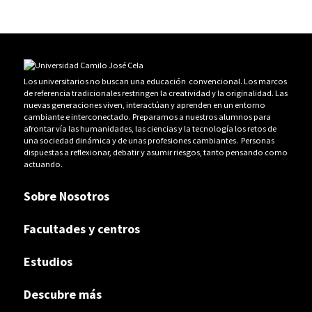
Los universitarios no buscan una educación convencional. Los marcos
de referencia tradicionales restringen la creatividad y la originalidad. Las
nuevas generaciones viven, interactúan y aprenden en un entorno
cambiante e interconectado. Preparamos a nuestros alumnos para
afrontar vía las humanidades, las ciencias y la tecnología los retos de
una sociedad dinámica y de unas profesiones cambiantes. Personas
dispuestas a reflexionar, debatir y asumir riesgos, tanto pensando como
actuando.
Sobre Nosotros
Facultades y centros
Estudios
Descubre más