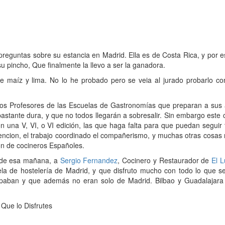
eguntas sobre su estancia en Madrid. Ella es de Costa Rica, y por es
su pincho, Que finalmente la llevo a ser la ganadora.
e maíz y lima. No lo he probado pero se veia al jurado probarlo c
 a los Profesores de las Escuelas de Gastronomías que preparan a su
 bastante dura, y que no todos llegarán a sobresalir. Sin embargo este
 una V, VI, o VI edición, las que haga falta para que puedan seguir
tencion, el trabajo coordinado el compañerismo, y muchas otras cosa
n de cocineros Españoles.
o de esa mañana, a
Sergio Fernandez
, Cocinero y Restaurador de
El L
a de hostelería de Madrid, y que disfruto mucho con todo lo que se 
ipaban y que además no eran solo de Madrid. Bilbao y Guadalajara
Que lo Disfrutes