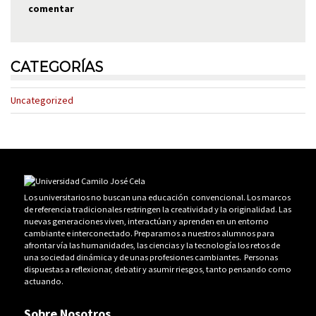
comentar
CATEGORÍAS
Uncategorized
Los universitarios no buscan una educación convencional. Los marcos
de referencia tradicionales restringen la creatividad y la originalidad. Las
nuevas generaciones viven, interactúan y aprenden en un entorno
cambiante e interconectado. Preparamos a nuestros alumnos para
afrontar vía las humanidades, las ciencias y la tecnología los retos de
una sociedad dinámica y de unas profesiones cambiantes. Personas
dispuestas a reflexionar, debatir y asumir riesgos, tanto pensando como
actuando.
Sobre Nosotros