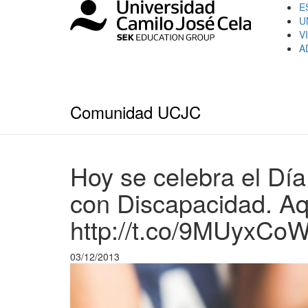
E
U
V
A
Comunidad UCJC
Hoy se celebra el Día
con Discapacidad. Aq
http://t.co/9MUyxC
03/12/2013