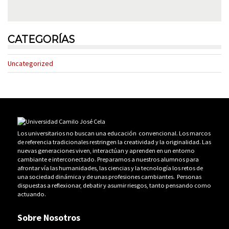
CATEGORÍAS
Uncategorized
Los universitarios no buscan una educación convencional. Los marcos
de referencia tradicionales restringen la creatividad y la originalidad. Las
nuevas generaciones viven, interactúan y aprenden en un entorno
cambiante e interconectado. Preparamos a nuestros alumnos para
afrontar vía las humanidades, las ciencias y la tecnología los retos de
una sociedad dinámica y de unas profesiones cambiantes. Personas
dispuestas a reflexionar, debatir y asumir riesgos, tanto pensando como
actuando.
Sobre Nosotros