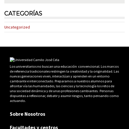
CATEGORÍAS
Uncategorized
Los universitarios no buscan una educación convencional. Los marcos
de referencia tradicionales restringen la creatividad y la originalidad. Las
nuevas generaciones viven, interactúan y aprenden en un entorno
cambiante e interconectado. Preparamos a nuestros alumnos para
afrontar vía las humanidades, las ciencias y la tecnología los retos de
una sociedad dinámica y de unas profesiones cambiantes. Personas
dispuestas a reflexionar, debatir y asumir riesgos, tanto pensando como
actuando.
Sobre Nosotros
Facultades y centros