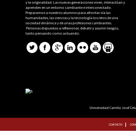
y la originalidad. Las nuevas generaciones viven, interactúan y
aprenden en un entorno cambiante e interconectado.
Preparamos a nuestros alumnos para afrontar vía las
humanidades, las ciencias y la tecnología los retos de una
sociedad dinámica y de unas profesiones cambiantes.
Personas dispuestas a reflexionar, debatir y asumir riesgos,
tanto pensando como actuando.
Universidad Camilo José Cela 
CONTACTO
CÓM