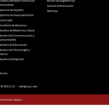
ásters y Másters Formación
Buzón de sugerencias
ermanente
Solicita información
iploma de experto
Sitemap
iploma de especialización
octorado
ecretaria de Alumnos
studios de Medicina y Salud
studios de Comunicación y
umanidades
studios de Educación
studios de Tecnología y
iencia
studios de Deporte
.
91 815 31 31
·
info@ucjc.edu
POLÍTICA DE COOKIES