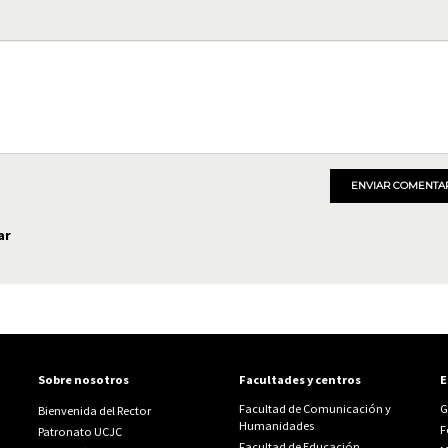
ENVIAR COMENTA
ar
Sobre nosotros
Facultades y centros
E
Facultad de Comunicación y
G
Bienvenida del Rector
Humanidades
F
Patronato UCJC
Facultad de Educación