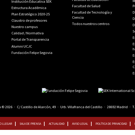
M
Institución Educativa SEK
Facultad de Salud
P
Estructura Académica
Facultad de Tecnología y
D
Plan Estratégico 2020-25
Ciencia
D
Claustro de profesores
Todos nuestros centros
D
Nuestro campus
S
Calidad
/
Normativa
E
Portal de Transparencia
E
Alumni UCJC
h
Fundación Felipe Segovia
E
E
C
E
© 2026 · C/ Castillo de Alarcón, 49 · Urb. Villafranca del Castillo · 28692 Madrid · T
O LLEGAR
SALA DE PRENSA
ACTUALIDAD
AVISO LEGAL
POLÍTICA DE PRIVACIDAD