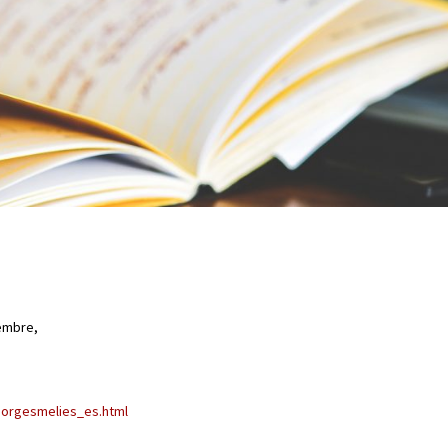
iembre,
georgesmelies_es.html