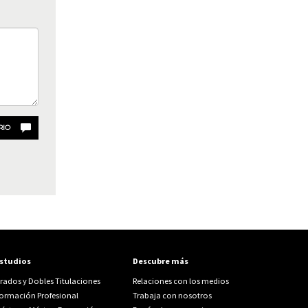
RIO
studios
Descubre más
rados y Dobles Titulaciones
Relaciones con los medios
ormación Profesional
Trabaja con nosotros