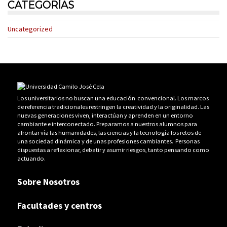
CATEGORÍAS
Uncategorized
Los universitarios no buscan una educación convencional. Los marcos
de referencia tradicionales restringen la creatividad y la originalidad. Las
nuevas generaciones viven, interactúan y aprenden en un entorno
cambiante e interconectado. Preparamos a nuestros alumnos para
afrontar vía las humanidades, las ciencias y la tecnología los retos de
una sociedad dinámica y de unas profesiones cambiantes. Personas
dispuestas a reflexionar, debatir y asumir riesgos, tanto pensando como
actuando.
Sobre Nosotros
Facultades y centros