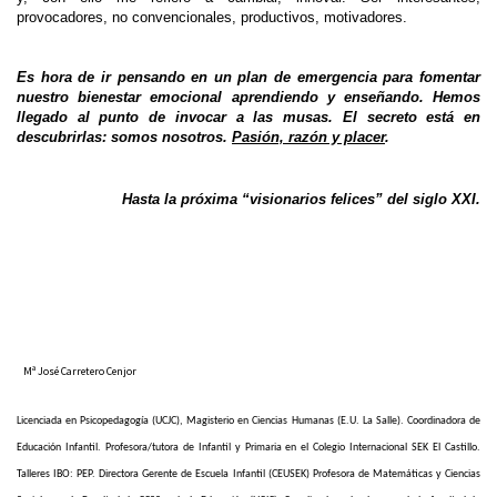
provocadores, no convencionales, productivos, motivadores.
Es hora de ir pensando en un plan de emergencia para fomentar
nuestro bienestar emocional aprendiendo y enseñando. Hemos
llegado al punto de invocar a las musas. El secreto está en
descubrirlas: somos nosotros.
Pasión, razón y placer
.
Hasta la próxima “visionarios felices” del siglo XXI.
Mª José Carretero Cenjor
Licenciada en Psicopedagogía (UCJC), Magisterio en Ciencias Humanas (E.U. La Salle). Coordinadora de
Educación Infantil. Profesora/tutora de Infantil y Primaria en el Colegio Internacional SEK El Castillo.
Talleres IBO: PEP. Directora Gerente de Escuela Infantil (CEUSEK) Profesora de Matemáticas y Ciencias