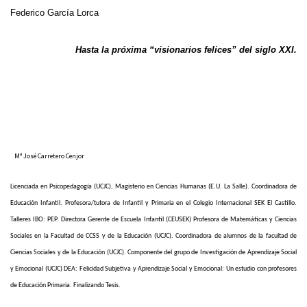
Federico García Lorca
Hasta la próxima “visionarios felices” del siglo XXI.
Mª José Carretero Cenjor
Licenciada en Psicopedagogía (UCJC), Magisterio en Ciencias Humanas (E.U. La Salle). Coordinadora de
Educación Infantil. Profesora/tutora de Infantil y Primaria en el Colegio Internacional SEK El Castillo.
Talleres IBO: PEP. Directora Gerente de Escuela Infantil (CEUSEK) Profesora de Matemáticas y Ciencias
Sociales en la Facultad de CCSS y de la Educación (UCJC). Coordinadora de alumnos de la facultad de
Ciencias Sociales y de la Educación (UCJC).
Componente del grupo de Investigación de Aprendizaje Social
y Emocional (UCJC)
DEA:
Felicidad Subjetiva y Aprendizaje Social y Emocional: Un estudio con profesores
de Educación Primaria. Finalizando Tesis.