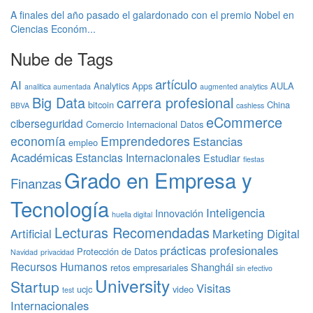
A finales del año pasado el galardonado con el premio Nobel en
Ciencias Económ...
Nube de Tags
artículo
AI
Analytics
Apps
AULA
analitica aumentada
augmented analytics
Big Data
carrera profesional
bitcoin
China
BBVA
cashless
eCommerce
ciberseguridad
Comercio Internacional
Datos
economía
Emprendedores
Estancias
empleo
Académicas
Estancias Internacionales
Estudiar
fiestas
Grado en Empresa y
Finanzas
Tecnología
Inteligencia
Innovación
huella digital
Lecturas Recomendadas
Artificial
Marketing Digital
prácticas profesionales
Protección de Datos
Navidad
privacidad
Recursos Humanos
Shanghái
retos empresariales
sin efectivo
University
Startup
Visitas
ucjc
video
test
Internacionales