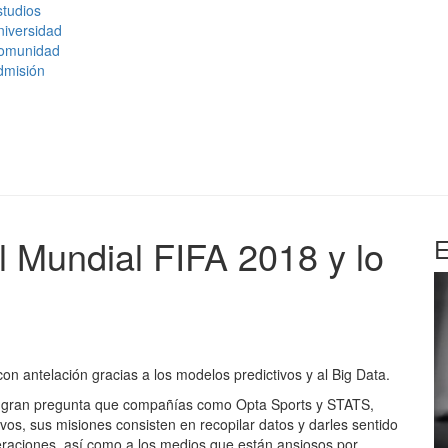
tudios
niversidad
omunidad
dmisión
 Mundial FIFA 2018 y lo
E
n antelación gracias a los modelos predictivos y al Big Data.
la gran pregunta que compañías como Opta Sports y STATS,
s, sus misiones consisten en recopilar datos y darles sentido
deraciones, así como a los medios que están ansiosos por