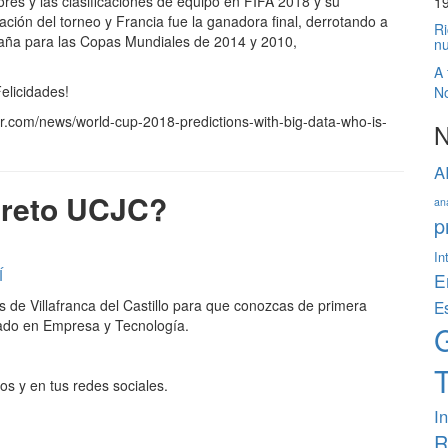
ores y las clasificaciones de equipo en FIFA 2018 y su
1
ión del torneo y Francia fue la ganadora final, derrotando a
Ri
paña para las Copas Mundiales de 2014 y 2010,
nu
A 
elicidades!
No
ar.com/news/world-cup-2018-predictions-with-big-data-who-is-
N
A
l reto UCJC?
ana
p
In
Í
E
de Villafranca del Castillo para que conozcas de primera
E
rado en Empresa y Tecnología.
os y en tus redes sociales.
In
R