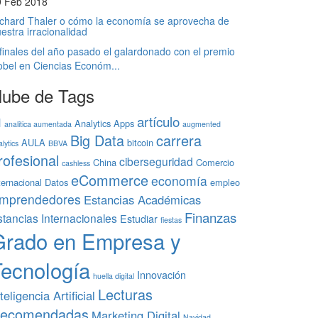
9 Feb 2018
chard Thaler o cómo la economía se aprovecha de
estra irracionalidad
finales del año pasado el galardonado con el premio
bel en Ciencias Económ...
ube de Tags
artículo
I
Analytics
Apps
analitica aumentada
augmented
Big Data
carrera
AULA
bitcoin
lytics
BBVA
rofesional
ciberseguridad
China
Comercio
cashless
eCommerce
economía
ternacional
Datos
empleo
mprendedores
Estancias Académicas
Finanzas
stancias Internacionales
Estudiar
fiestas
Grado en Empresa y
Tecnología
Innovación
huella digital
Lecturas
teligencia Artificial
ecomendadas
Marketing Digital
Navidad