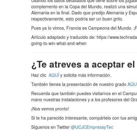
Usando los datos detallados que tiene sobre los jugad
complemento en la Copa del Mundo, realizó una simulac
Alemania en la final. Dado que predijo Alemania y Es
respectivamente, esto podría ser un buen grito.
Pues ya lo vimos, Francia es Campeona del Mundo. ¡F
Artículo adaptado y traducido de: https://www.techrad
going-to-win-what-and-when
¿Te atreves a aceptar e
Haz clic
AQUÍ
y solicita más información.
También tienes la presentación de nuestro grado
AQU
Recuerda que también puedes visitarnos en el Campus 
mano nuestras instalaciones y a los profesores del G
¡Nos vemos pronto!
Si te ha parecido interesante, compártelo con tus amig
Síguenos en Twitter
@UCJCEmpresayTec