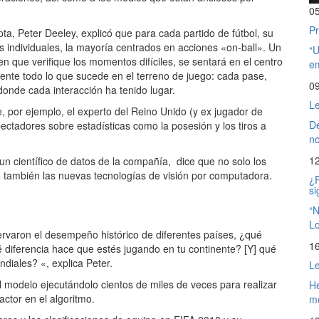
0
Pr
, Peter Deeley, explicó que para cada partido de fútbol, ​​su
 individuales, la mayoría centrados en acciones «on-ball». Un
“U
en que verifique los momentos difíciles, se sentará en el centro
em
nte todo lo que sucede en el terreno de juego: cada pase,
0
donde cada interacción ha tenido lugar.
L
e, por ejemplo, el experto del Reino Unido (y ex jugador de
De
pectadores sobre estadísticas como la posesión y los tiros a
no
1
un científico de datos de la compañía, dice que no solo los
no también las nuevas tecnologías de visión por computadora.
¿P
si
“N
Lo
ervaron el desempeño histórico de diferentes países, ¿qué
1
é diferencia hace que estés jugando en tu continente? [Y] qué
diales? «, explica Peter.
L
l modelo ejecutándolo cientos de miles de veces para realizar
He
actor en el algoritmo.
me